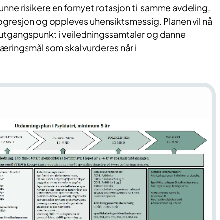
kunne risikere en fornyet rotasjon til samme avdeling,
ogresjon og oppleves uhensiktsmessig. Planen vil nå
utgangspunkt i veiledningssamtaler og danne
 læringsmål som skal vurderes når i