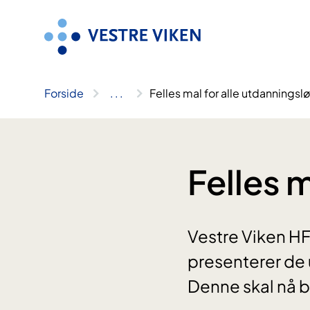
Hopp
til
innhold
Forside
..
.
Felles mal for alle utdanningsl
Felles m
Vestre Viken HF 
presenterer de 
Denne skal nå b