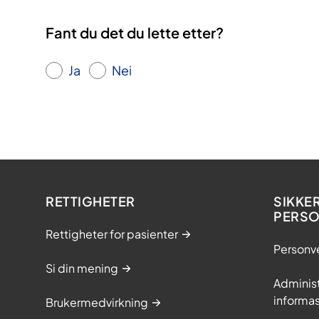
Fant du det du lette etter?
Ja
Nei
RETTIGHETER
SIKKE
PERS
Rettigheter for pasienter
Personv
Si din mening
Adminis
informa
Brukermedvirkning