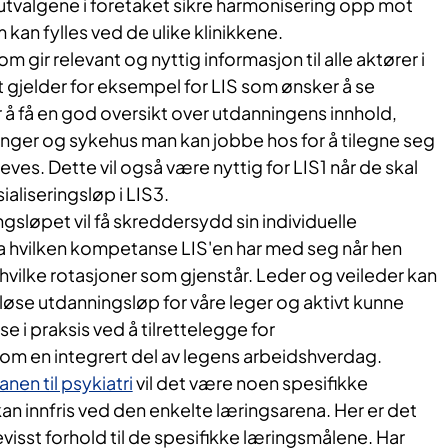
utvalgene i foretaket sikre harmonisering opp mot
 kan fylles ved de ulike klinikkene.
om gir relevant og nyttig informasjon til alle aktører i
 gjelder for eksempel for LIS som ønsker å se
å få en god oversikt over utdanningens innhold,
elinger og sykehus man kan jobbe hos for å tilegne seg
s. Dette vil også være nyttig for LIS1 når de skal
aliseringsløp i LIS3.
ngsløpet vil få skreddersydd sin individuelle
ra hvilken kompetanse LIS'en har med seg når hen
g hvilke rotasjoner som gjenstår. Leder og veileder kan
se utdanningsløp for våre leger og aktivt kunne
e i praksis ved å tilrettelegge for
m en integrert del av legens arbeidshverdag.
nen til psykiatri
vil det være noen spesifikke
n innfris ved den enkelte læringsarena. Her er det
evisst forhold til de spesifikke læringsmålene. Har