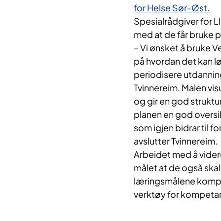
for Helse Sør-Øst.
Spesialrådgiver for L
med at de får bruke pl
– Vi ønsket å bruke 
på hvordan det kan lø
periodisere utdanning
Tvinnereim. Malen vi
og gir en god struktu
planen en god oversik
som igjen bidrar til 
avslutter Tvinnereim.
Arbeidet med å videre
målet at de også ska
læringsmålene kompe
verktøy for kompeta