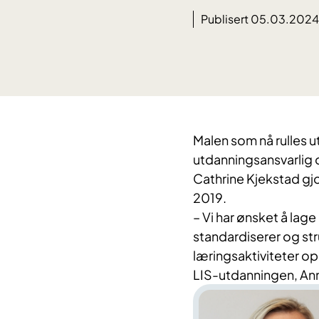
Publisert 05.03.2024
Malen som nå rulles u
utdanningsansvarlig 
Cathrine Kjekstad gjor
2019.
– Vi har ønsket å lag
standardiserer og str
læringsaktiviteter op
LIS-utdanningen, Ann