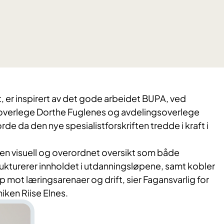
t, er inspirert av det gode arbeidet BUPA, ved
overlege Dorthe Fuglenes og avdelingsoverlege
de da den nye spesialistforskriften tredde i kraft i
e en visuell og overordnet oversikt som både
ukturerer innholdet i utdanningsløpene, samt kobler
p mot læringsarenaer og drift, sier Fagansvarlig for
iken Riise Elnes.