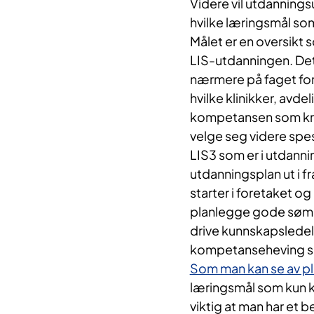
Videre vil utdannings
hvilke læringsmål som
Målet er en oversikt s
LIS-utdanningen. Det
nærmere på faget for 
hvilke klinikker, avd
kompetansen som kreve
velge seg videre spesi
LIS3 som er i utdanni
utdanningsplan ut i f
starter i foretaket o
planlegge gode sømlø
drive kunnskapsledels
kompetanseheving so
Som man kan se av pla
læringsmål som kun ka
viktig at man har et b