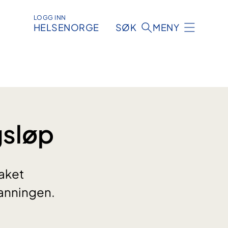
LOGG INN
HELSENORGE
SØK
MENY
gsløp
taket
danningen.