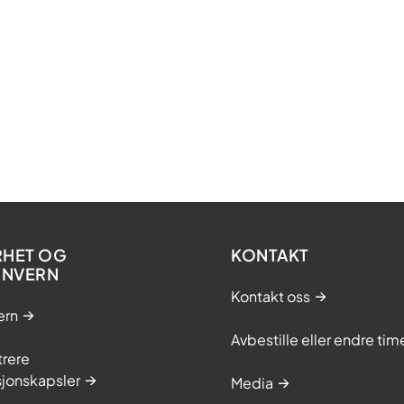
RHET OG
KONTAKT
ONVERN
Kontakt oss
ern
Avbestille eller endre tim
trere
sjonskapsler
Media