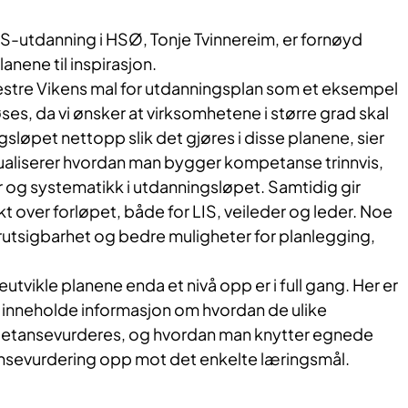
IS-utdanning i HSØ, Tonje Tvinnereim, er fornøyd
anene til inspirasjon.
Vestre Vikens mal for utdanningsplan som et eksempel
ses, da vi ønsker at virksomhetene i større grad skal
sløpet nettopp slik det gjøres i disse planene, sier
sualiserer hvordan man bygger kompetanse trinnvis,
r og systematikk i utdanningsløpet. Samtidig gir
t over forløpet, både for LIS, veileder og leder. Noe
forutsigbarhet og bedre muligheter for planlegging,
utvikle planene enda et nivå opp er i full gang. Her er
l inneholde informasjon om hvordan de ulike
tansevurderes, og hvordan man knytter egnede
nsevurdering opp mot det enkelte læringsmål.