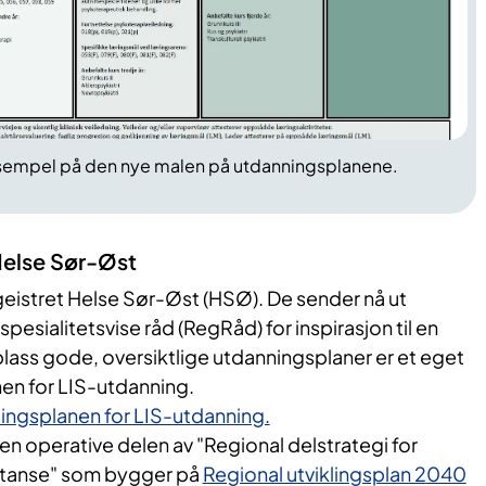
ksempel på den nye malen på utdanningsplanene.
Helse Sør-Øst
eistret Helse Sør-Øst (HSØ). De sender nå ut
spesialitetsvise
råd (RegRåd) for inspirasjon til en
 plass gode, oversiktlige utdanningsplaner er et eget
nen for LIS-utdanning.
lingsplanen for LIS-utdanning.
n operative delen av "Regional delstrategi for
tanse" som bygger på
Regional utviklingsplan 2040