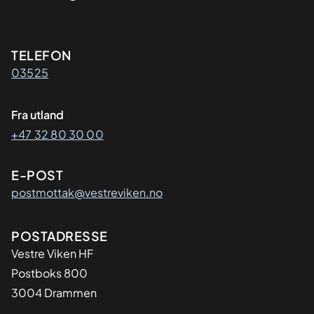
Kontaktinformasjon
TELEFON
03525
Fra utland
+47 32 80 30 00
E-POST
postmottak@vestreviken.no
Adresse
POSTADRESSE
Vestre Viken HF
Postboks 800
3004 Drammen