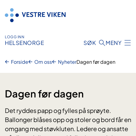
Hopp
til
innhold
LOGG INN
HELSENORGE
SØK
MENY
Forside
Om oss
Nyheter
Dagen før dagen
Dagen før dagen
Det ryddes papp og fylles på sprøyte.
Ballonger blåses opp og stoler og bord får en
omgang med støvkluten. Ledere og ansatte