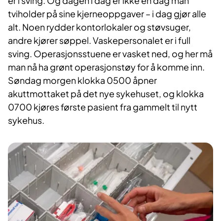
er i sving. Og dagen i dag er ikke en dag man
tviholder på sine kjerneoppgaver – i dag gjør alle
alt. Noen rydder kontorlokaler og støvsuger,
andre kjører søppel. Vaskepersonalet er i full
sving. Operasjonsstuene er vasket ned, og her må
man nå ha grønt operasjonstøy for å komme inn.
Søndag morgen klokka 0500 åpner
akuttmottaket på det nye sykehuset, og klokka
0700 kjøres første pasient fra gammelt til nytt
sykehus.