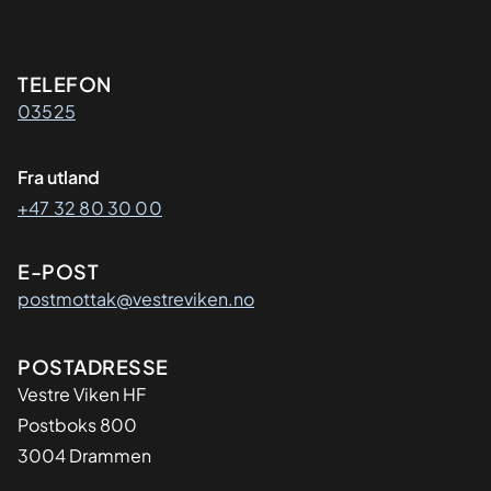
Kontaktinformasjon
TELEFON
03525
Fra utland
+47 32 80 30 00
E-POST
postmottak@vestreviken.no
Adresse
POSTADRESSE
Vestre Viken HF
Postboks 800
3004 Drammen