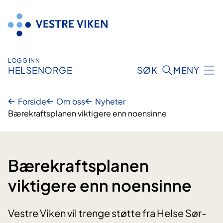
Hopp
til
innhold
LOGG INN
HELSENORGE
SØK
MENY
Forside
Om oss
Nyheter
Bærekraftsplanen viktigere enn noensinne
Bærekraftsplanen
viktigere enn noensinne
Vestre Viken vil trenge støtte fra Helse Sør-