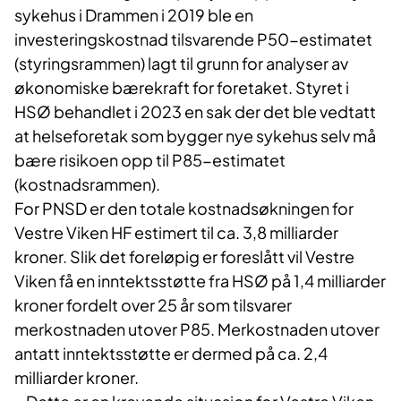
sykehus i Drammen i 2019 ble en
investeringskostnad tilsvarende P50-estimatet
(styringsrammen) lagt til grunn for analyser av
økonomiske bærekraft for foretaket. Styret i
HSØ behandlet i 2023 en sak der det ble vedtatt
at helseforetak som bygger nye sykehus selv må
bære risikoen opp til P85-estimatet
(kostnadsrammen).
For PNSD er den totale kostnadsøkningen for
Vestre Viken HF estimert til ca. 3,8 milliarder
kroner. Slik det foreløpig er foreslått vil Vestre
Viken få en inntektsstøtte fra HSØ på 1,4 milliarder
kroner fordelt over 25 år som tilsvarer
merkostnaden utover P85. Merkostnaden utover
antatt inntektsstøtte er dermed på ca. 2,4
milliarder kroner.