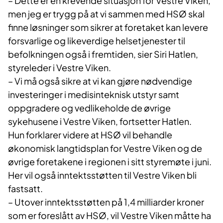
– Dette er en krevende situasjon for Vestre Viken,
men jeg er trygg på at vi sammen med HSØ skal
finne løsninger som sikrer at foretaket kan levere
forsvarlige og likeverdige helsetjenester til
befolkningen også i fremtiden, sier Siri Hatlen,
styreleder i Vestre Viken.
– Vi må også sikre at vi kan gjøre nødvendige
investeringer i medisinteknisk utstyr samt
oppgradere og vedlikeholde de øvrige
sykehusene i Vestre Viken, fortsetter Hatlen.
Hun forklarer videre at HSØ vil behandle
økonomisk langtidsplan for Vestre Viken og de
øvrige foretakene i regionen i sitt styremøte i juni.
Her vil også inntektsstøtten til Vestre Viken bli
fastsatt.
– Utover inntektsstøtten på 1,4 milliarder kroner
som er foreslått av HSØ, vil Vestre Viken måtte ha