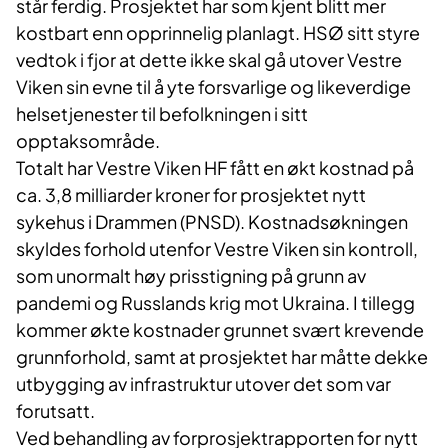
står ferdig. Prosjektet har som kjent blitt mer
kostbart enn opprinnelig planlagt. HSØ sitt styre
vedtok i fjor at dette ikke skal gå utover Vestre
Viken sin evne til å yte forsvarlige og likeverdige
helsetjenester til befolkningen i sitt
opptaksområde.
Totalt har Vestre Viken HF fått en økt kostnad på
ca. 3,8 milliarder kroner for prosjektet nytt
sykehus i Drammen (PNSD). Kostnadsøkningen
skyldes forhold utenfor Vestre Viken sin kontroll,
som unormalt høy prisstigning på grunn av
pandemi og Russlands krig mot Ukraina. I tillegg
kommer økte kostnader grunnet svært krevende
grunnforhold, samt at prosjektet har måtte dekke
utbygging av infrastruktur utover det som var
forutsatt.
Ved behandling av forprosjektrapporten for nytt