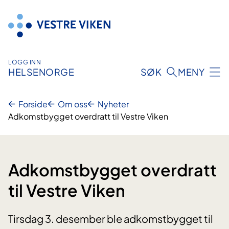
Hopp
til
innhold
LOGG INN
HELSENORGE
SØK
MENY
Forside
Om oss
Nyheter
Adkomstbygget overdratt til Vestre Viken
Adkomstbygget overdratt
til Vestre Viken
Tirsdag 3. desember ble adkomstbygget til