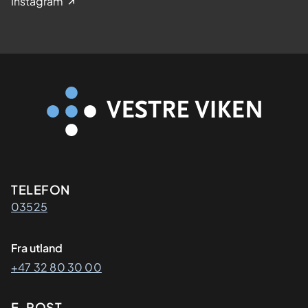
Instagram
Kontaktinformasjon
TELEFON
03525
Fra utland
+47 32 80 30 00
E-POST