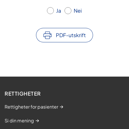
Ja
Nei
PDF-utskrift
RETTIGHETER
Rettigheter for pasienter
Si din mening