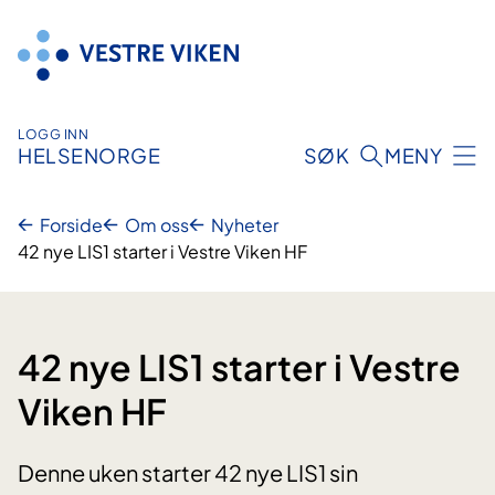
Hopp
til
innhold
LOGG INN
HELSENORGE
SØK
MENY
Forside
Om oss
Nyheter
42 nye LIS1 starter i Vestre Viken HF
42 nye LIS1 starter i Vestre
Viken HF
Denne uken starter 42 nye LIS1 sin