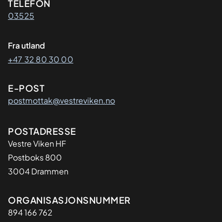
Kontaktinformasjon
TELEFON
03525
Fra utland
+47 32 80 30 00
E-POST
postmottak@vestreviken.no
Adresse
POSTADRESSE
Vestre Viken HF
Postboks 800
3004 Drammen
Organisasjon
ORGANISASJONSNUMMER
894 166 762