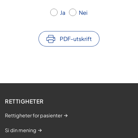
Ja
Nei
PDF-utskrift
RETTIGHETER
Rettigheter for pasienter
Si din mening