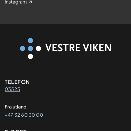
Instagram
Kontaktinformasjon
TELEFON
03525
Fra utland
+47 32 80 30 00