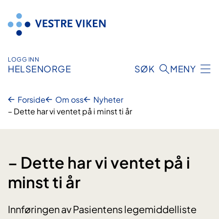
Hopp
til
innhold
LOGG INN
HELSENORGE
SØK
MENY
Forside
Om oss
Nyheter
– Dette har vi ventet på i minst ti år
– Dette har vi ventet på i
minst ti år
Innføringen av Pasientens legemiddelliste