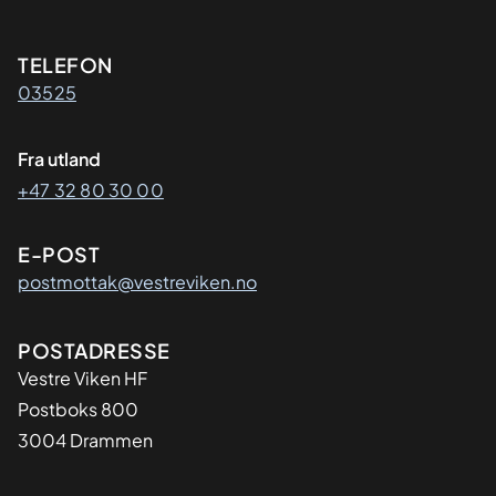
Kontaktinformasjon
TELEFON
03525
Fra utland
+47 32 80 30 00
E-POST
postmottak@vestreviken.no
Adresse
POSTADRESSE
Vestre Viken HF
Postboks 800
3004 Drammen