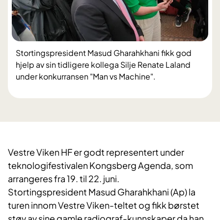
Stortingspresident Masud Gharahkhani fikk god
hjelp av sin tidligere kollega Silje Renate Laland
under konkurransen "Man vs Machine".
Vestre Viken HF er godt representert under
teknologifestivalen Kongsberg Agenda, som
arrangeres fra 19. til 22. juni.
Stortingspresident Masud Gharahkhani (Ap) la
turen innom Vestre Viken-teltet og fikk børstet
støv av sine gamle radiograf-kunnskaper da han