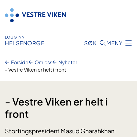
Hopp
til
innhold
LOGG INN
HELSENORGE
SØK
MENY
Forside
Om oss
Nyheter
- Vestre Viken er helt i front
- Vestre Viken er helt i
front
Stortingspresident Masud Gharahkhani