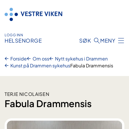
Hopp
til
innhold
LOGG INN
HELSENORGE
SØK
MENY
Forside
Om oss
Nytt sykehus i Drammen
Kunst på Drammen sykehus
Fabula Drammensis
TERJE NICOLAISEN
Fabula Drammensis