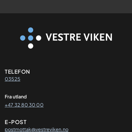
Kontaktinformasjon
TELEFON
03525
Fra utland
+47 32 80 30 00
E-POST
postmottak@vestreviken.no