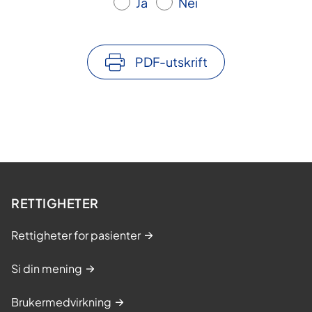
Ja
Nei
PDF-utskrift
RETTIGHETER
Rettigheter for pasienter
Si din mening
Brukermedvirkning