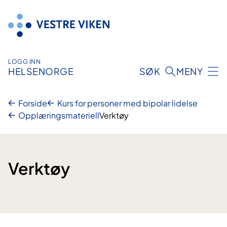
Hopp
til
innhold
LOGG INN
HELSENORGE
SØK
MENY
Forside
Kurs for personer med bipolar lidelse
Opplæringsmateriell
Verktøy
Verktøy