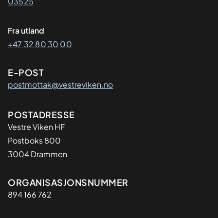
03525
Fra utland
+47 32 80 30 00
E-POST
postmottak@vestreviken.no
Adresse
POSTADRESSE
Vestre Viken HF
Postboks 800
3004 Drammen
Organisasjon
ORGANISASJONSNUMMER
894 166 762