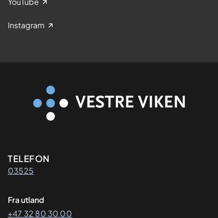
YouTube
Instagram
Kontaktinformasjon
TELEFON
03525
Fra utland
+47 32 80 30 00