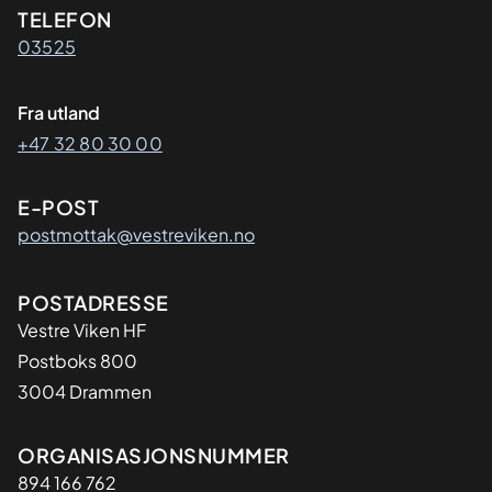
Kontaktinformasjon
TELEFON
03525
Fra utland
+47 32 80 30 00
E-POST
postmottak@vestreviken.no
Adresse
POSTADRESSE
Vestre Viken HF
Postboks 800
3004 Drammen
Organisasjon
ORGANISASJONSNUMMER
894 166 762