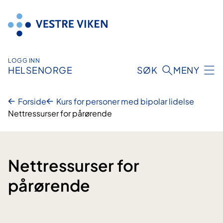
Hopp
til
innhold
LOGG INN
HELSENORGE
SØK
MENY
Forside
Kurs for personer med bipolar lidelse
Nettressurser for pårørende
Nettressurser for
pårørende