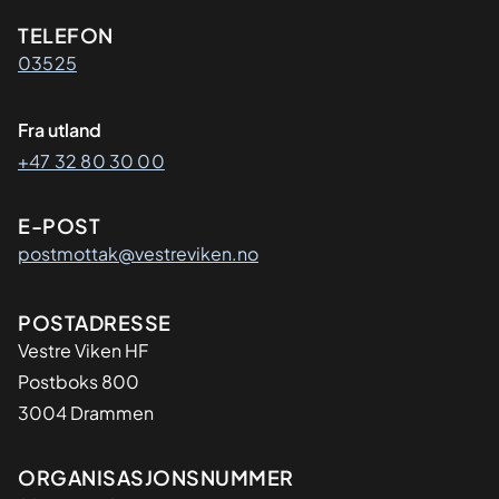
Kontaktinformasjon
TELEFON
03525
Fra utland
+47 32 80 30 00
E-POST
postmottak@vestreviken.no
Adresse
POSTADRESSE
Vestre Viken HF
Postboks 800
3004 Drammen
Organisasjon
ORGANISASJONSNUMMER