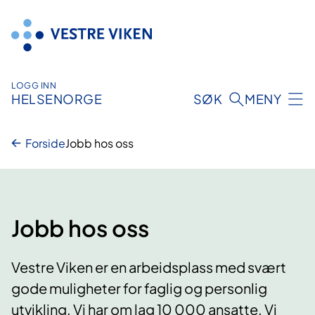
Hopp
til
innhold
LOGG INN
HELSENORGE
SØK
MENY
Forside
Jobb hos oss
Jobb hos oss
Vestre Viken er en arbeidsplass med svært
gode muligheter for faglig og personlig
utvikling. Vi har om lag 10 000 ansatte. Vi