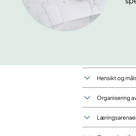
spe
Hensikt og mål
Organisering a
Læringsarenaer 