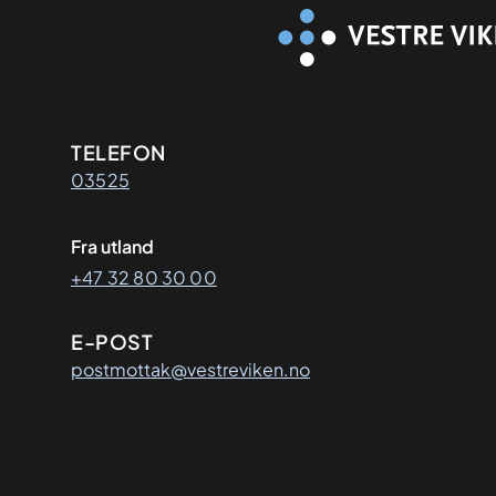
Kontaktinformasjon
TELEFON
03525
Fra utland
+47 32 80 30 00
E-POST
postmottak@vestreviken.no