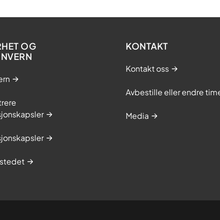
RHET OG
KONTAKT
ONVERN
Kontakt oss
ern
Avbestille eller endre tim
trere
sjonskapsler
Media
sjonskapsler
stedet