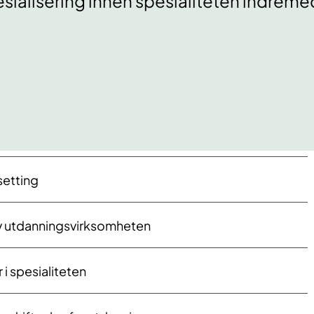
sialisering innen spesialiteten indremed
setting
v utdanningsvirksomheten
i spesialiteten