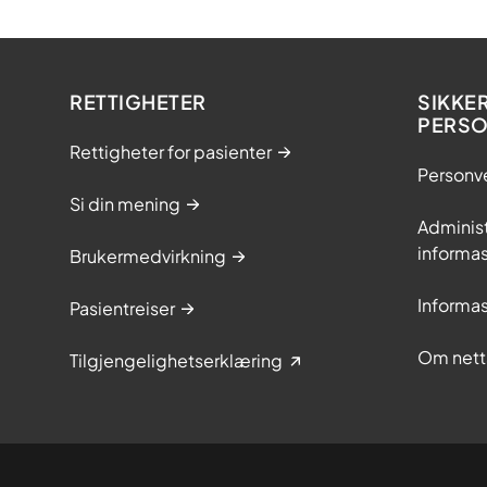
RETTIGHETER
SIKKE
PERS
Rettigheter for pasienter
Personv
Si din mening
Adminis
informa
Brukermedvirkning
Informa
Pasientreiser
Om nett
Tilgjengelighetserklæring