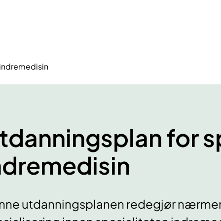
 indremedisin
tdanningsplan for sp
ndremedisin
ne utdanningsplanen redegjør nærmere 