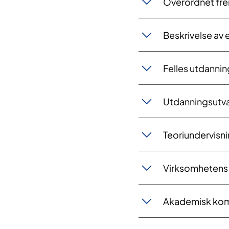
Overordnet fre
Beskrivelse av
​Felles utdanni
Utdanningsutva
Teoriundervisn
Virksomhetens r
Akademisk komp