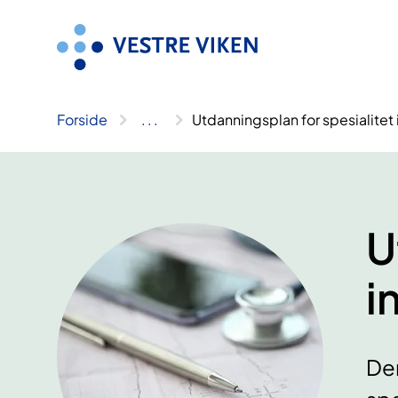
Hopp
til
innhold
Forside
..
.
Utdanningsplan for spesialitet
U
i
Den