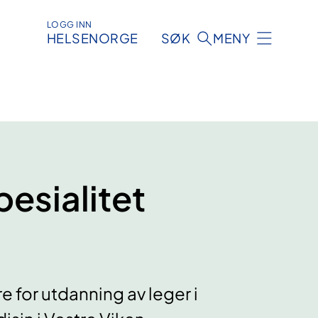
LOGG INN
HELSENORGE
SØK
MENY
esialitet
for utdanning av leger i