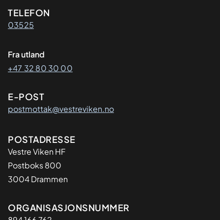
Kontaktinformasjon
TELEFON
03525
Fra utland
+47 32 80 30 00
E-POST
postmottak@vestreviken.no
Adresse
POSTADRESSE
Vestre Viken HF
Postboks 800
3004 Drammen
Organisasjon
ORGANISASJONSNUMMER
894 166 762