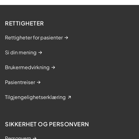
t
e
r
RETTIGHETER
s
p
Rettigheter for pasienter
a
r
Si din mening
e
r
Brukermedvirkning
t
i
Pasientreiser
d
o
Tilgjengelighetserklæring
g
g
i
r
SIKKERHET OG PERSONVERN
e
t
Personvern