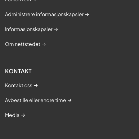
b
e
Administrere informasjonskapsler
d
r
Informasjonskapsler
e
t
Om nettstedet
i
l
b
KONTAKT
u
d
Kontakt oss
Avbestille eller endre time
Media