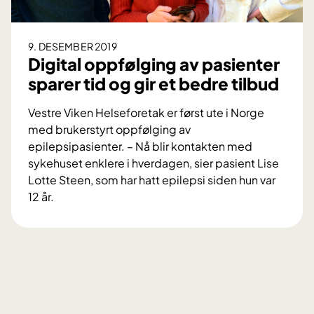
j
e
r
9. DESEMBER 2019
n
Digital oppfølging av pasienter
e
sparer tid og gir et bedre tilbud
s
l
Vestre Viken Helseforetak er først ute i Norge
a
med brukerstyrt oppfølging av
g
epilepsipasienter. – Nå blir kontakten med
v
sykehuset enklere i hverdagen, sier pasient Lise
e
Lotte Steen, som har hatt epilepsi siden hun var
d
12 år.
a
D
t
i
r
g
i
i
e
t
f
a
l
l