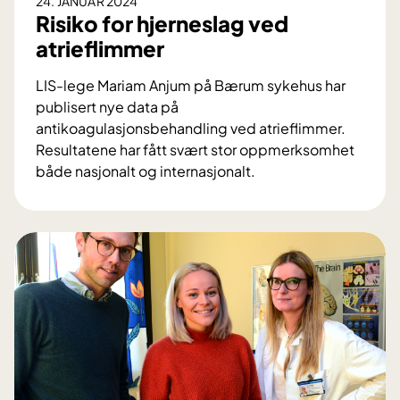
24. JANUAR 2024
g
Risiko for hjerneslag ved
u
atrieflimmer
e
h
LIS-lege Mariam Anjum på Bærum sykehus har
o
publisert nye data på
s
antikoagulasjonsbehandling ved atrieflimmer.
M
Resultatene har fått svært stor oppmerksomhet
S
både nasjonalt og internasjonalt.
-
R
p
i
a
s
s
i
i
k
e
o
n
f
t
o
e
r
r
h