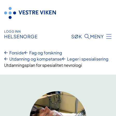
Hopp
til
innhold
LOGG INN
HELSENORGE
SØK
MENY
Forside
Fag og forskning
Utdanning og kompetanse
Leger i spesialisering
Utdanningsplan for spesialitet nevrologi