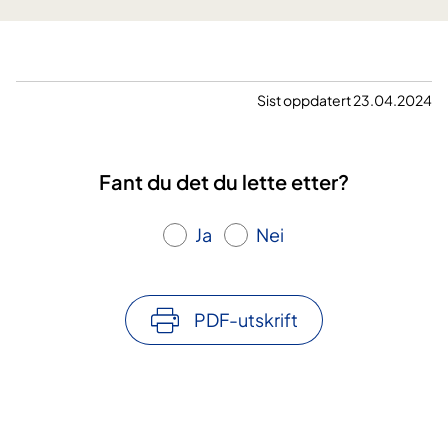
i
o
m
p
m
p
e
f
Sist oppdatert 23.04.2024
r
ø
l
g
Fant du det du lette etter?
i
n
Ja
Nei
g
a
v
p
PDF-utskrift
a
s
i
e
n