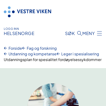
Hopp
til
innhold
LOGG INN
HELSENORGE
SØK
MENY
Forside
Fag og forskning
Utdanning og kompetanse
Leger i spesialisering
Utdanningsplan for spesialitet fordøyelsessykdommer