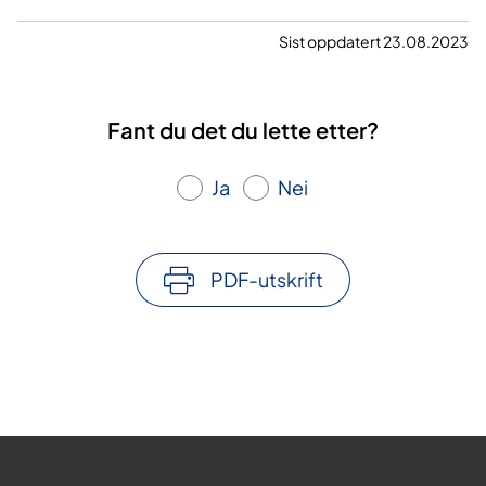
e
b
Sist oppdatert 23.08.2023
r
u
Fant du det du lette etter?
a
r
Ja
Nei
2
0
2
7
PDF-utskrift