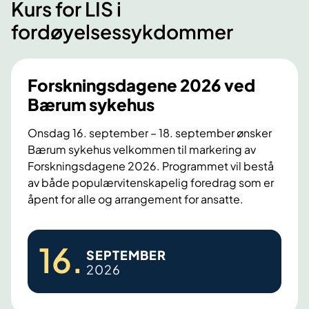
Kurs for LIS i
fordøyelsessykdommer
Forskningsdagene 2026 ved
Bærum sykehus
Onsdag 16. september – 18. september ønsker
Bærum sykehus velkommen til markering av
Forskningsdagene 2026. Programmet vil bestå
av både populærvitenskapelig foredrag som er
åpent for alle og arrangement for ansatte.
F
16
.
SEPTEMBER
o
2026
r
s