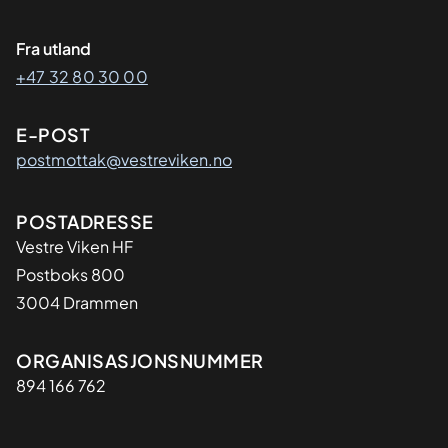
Fra utland
+47 32 80 30 00
E-POST
postmottak@vestreviken.no
Adresse
POSTADRESSE
Vestre Viken HF
Postboks 800
3004 Drammen
Organisasjon
ORGANISASJONSNUMMER
894 166 762