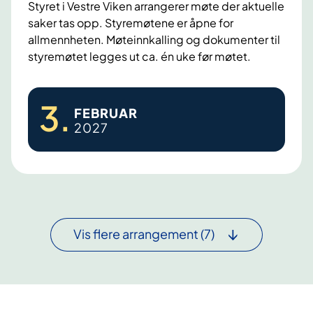
e
Styret i Vestre Viken arrangerer møte der aktuelle
e
saker tas opp. Styremøtene er åpne for
1
d
allmennheten. Møteinnkalling og dokumenter til
4
B
styremøtet legges ut ca. én uke før møtet.
.
æ
d
r
S
e
3
.
u
FEBRUAR
t
s
m
2027
y
e
s
r
m
y
e
b
k
m
e
e
ø
r
h
t
2
Vis flere arrangement
(7)
u
e
0
s
3
2
.
6
f