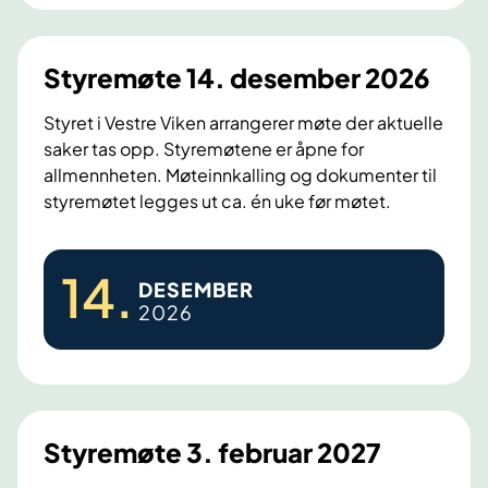
k
n
i
Styremøte 14. desember 2026
n
g
Styret i Vestre Viken arrangerer møte der aktuelle
saker tas opp. Styremøtene er åpne for
s
allmennheten. Møteinnkalling og dokumenter til
d
styremøtet legges ut ca. én uke før møtet.
a
g
S
e
14
.
DESEMBER
t
n
2026
y
e
r
2
e
0
m
2
ø
6
Styremøte 3. februar 2027
t
v