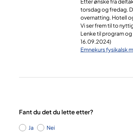
Etter ønske fra delta
torsdag og fredag. D
overnatting. Hotell
Vi ser frem til to nyt
Lenke til program og p
16.09.2024)
Emnekurs fysikalsk me
Fant du det du lette etter?
Ja
Nei