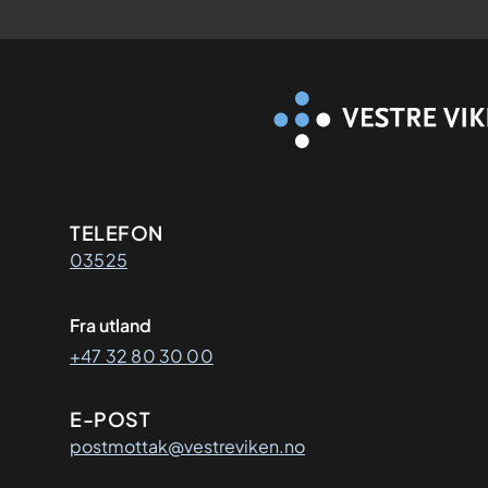
Kontaktinformasjon
TELEFON
03525
Fra utland
+47 32 80 30 00
E-POST
postmottak@vestreviken.no