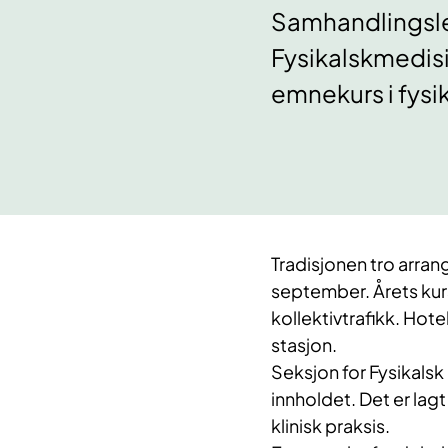
Samhandlingsle
Fysikalskmedisi
emnekurs i fysi
Tradisjonen tro arra
september. Årets kur
kollektivtrafikk. Ho
stasjon.
Seksjon for Fysikalsk
innholdet. Det er lagt
klinisk praksis.