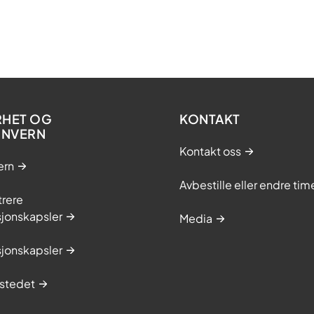
RHET OG
KONTAKT
ONVERN
Kontakt oss
ern
Avbestille eller endre tim
trere
sjonskapsler
Media
sjonskapsler
stedet