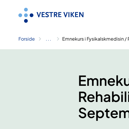
Hopp
til
innhold
Forside
..
.
Emnekurs i Fysikalskmedisin / 
Emnekur
Rehabili
Septem