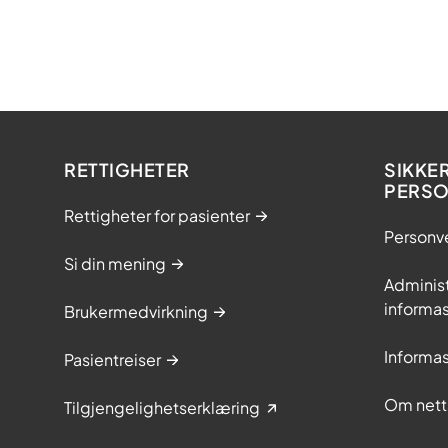
RETTIGHETER
SIKKE
PERS
Rettigheter for pasienter
Personv
Si din mening
Adminis
informa
Brukermedvirkning
Informa
Pasientreiser
Om nett
Tilgjengelighetserklæring