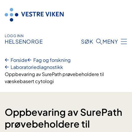
Hopp
til
innhold
LOGG INN
HELSENORGE
SØK
MENY
Forside
Fag og forskning
Laboratoriediagnostikk
Oppbevaring av SurePath prøvebeholdere til
væskebasert cytologi
Oppbevaring av SurePath
prøvebeholdere til