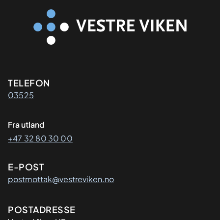
Kontaktinformasjon
TELEFON
03525
Fra utland
+47 32 80 30 00
E-POST
postmottak@vestreviken.no
Adresse
POSTADRESSE