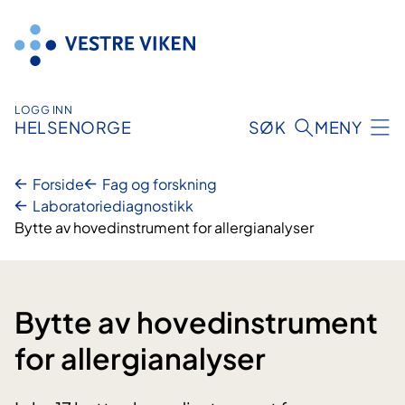
Hopp
til
innhold
LOGG INN
HELSENORGE
SØK
MENY
Forside
Fag og forskning
Laboratoriediagnostikk
Bytte av hovedinstrument for allergianalyser
Bytte av hovedinstrument
for allergianalyser