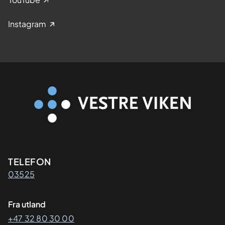
Instagram
Kontaktinformasjon
TELEFON
03525
Fra utland
+47 32 80 30 00