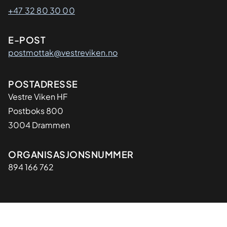
+47 32 80 30 00
E-POST
postmottak@vestreviken.no
Adresse
POSTADRESSE
Vestre Viken HF
Postboks 800
3004 Drammen
Organisasjon
ORGANISASJONSNUMMER
894 166 762