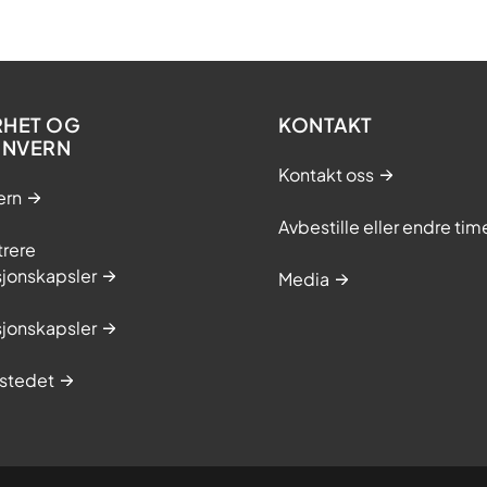
RHET OG
KONTAKT
ONVERN
Kontakt oss
ern
Avbestille eller endre tim
trere
sjonskapsler
Media
sjonskapsler
stedet