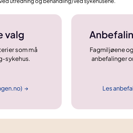
ved utredning og behandling) ved sykehusene.
e valg
Anbefalin
terier som må
Fagmiljøene og
alg-sykehus.
anbefalinger 
ngen.no)
Les anbefa