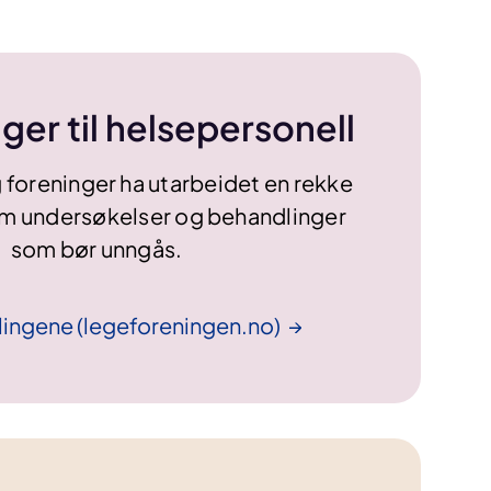
ger til helsepersonell
 foreninger ha utarbeidet en rekke
om undersøkelser og behandlinger
som bør unngås.
lingene
(legeforeningen.no)