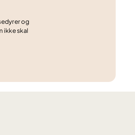
osedyrer og
 ikke skal