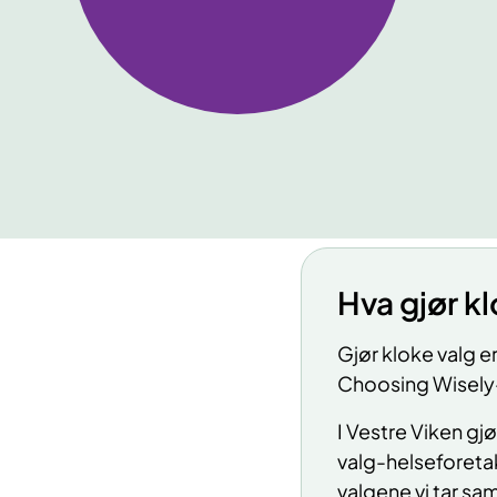
Hva gjør k
Gjør kloke valg e
Choosing Wisely
I Vestre Viken gj
valg-helseforetak
valgene vi tar s