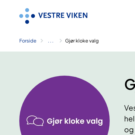
Hopp
til
innhold
Forside
..
.
Gjør kloke valg
G
Ves
hel
og 