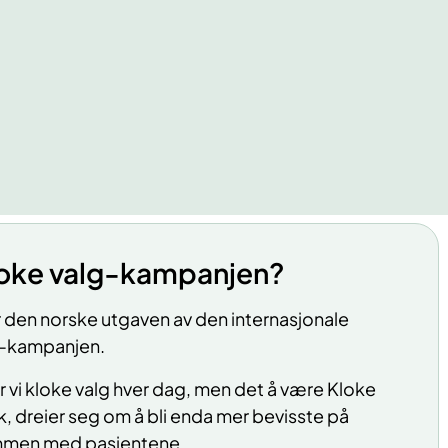
loke valg-kampanjen?
r den norske utgaven av den internasjonale
-kampanjen.
ør vi kloke valg hver dag, men det å være Kloke
, dreier seg om å bli enda mer bevisste på
ammen med pasientene.