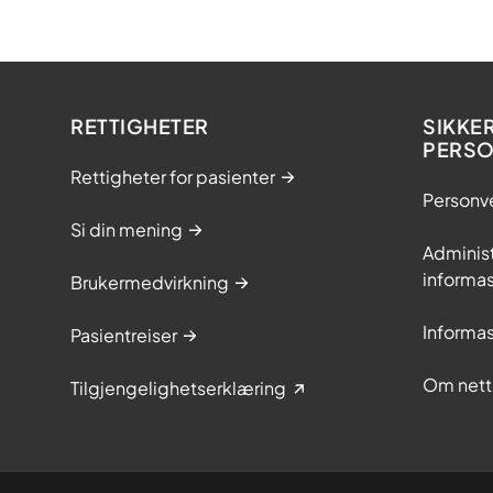
ø
r
k
l
RETTIGHETER
SIKKE
o
PERS
k
Rettigheter for pasienter
e
Personv
v
Si din mening
a
Adminis
l
informa
Brukermedvirkning
g
-
Informa
Pasientreiser
h
e
Om nett
Tilgjengelighetserklæring
l
s
e
f