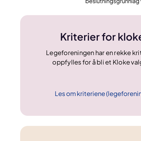
beslutningsgrunnlag 
Kriterier for klok
Legeforeningen har en rekke kri
oppfylles for å bli et Kloke v
Les om kriteriene
(legeforeni