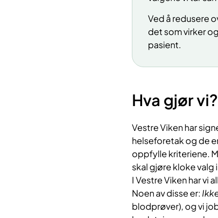
Ved å redusere o
det som virker og
pasient.
Hva gjør vi?
Vestre Viken har sign
helseforetak og de en
oppfylle kriteriene.
skal gjøre kloke valg
I Vestre Viken har vi 
Noen av disse er:
Ikk
blodprøver), og vi jo