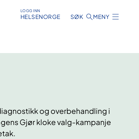
LOGG INN
HELSENORGE
SØK
MENY
diagnostikk og overbehandling i
ingens Gjør kloke valg-kampanje
etak.