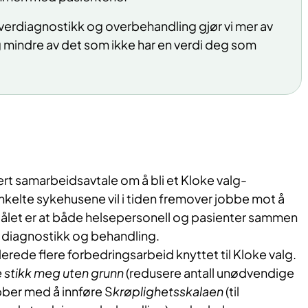
verdiagnostikk og overbehandling gjør vi mer av
 mindre av det som ikke har en verdi deg som
ert samarbeidsavtale om å bli et Kloke valg-
kelte sykehusene vil i tiden fremover jobbe mot å
 Målet er at både helsepersonell og pasienter sammen
 i diagnostikk og behandling.
allerede flere forbedringsarbeid knyttet til Kloke valg.
e stikk meg uten grunn
(redusere antall unødvendige
bber med å innføre S
krøplighetsskalaen
(til