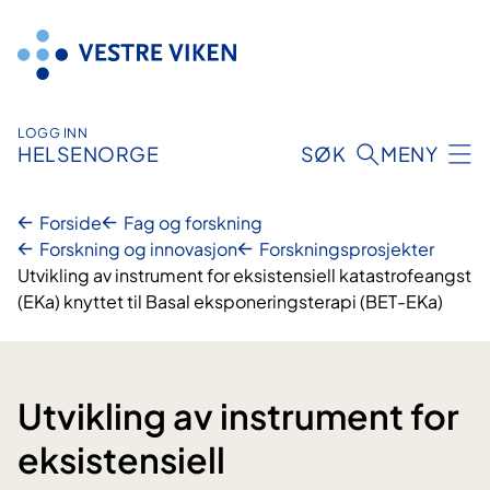
Hopp
til
innhold
LOGG INN
HELSENORGE
SØK
MENY
Forside
Fag og forskning
Forskning og innovasjon
Forskningsprosjekter
Utvikling av instrument for eksistensiell katastrofeangst
(EKa) knyttet til Basal eksponeringsterapi (BET-EKa)
Utvikling av instrument for
eksistensiell