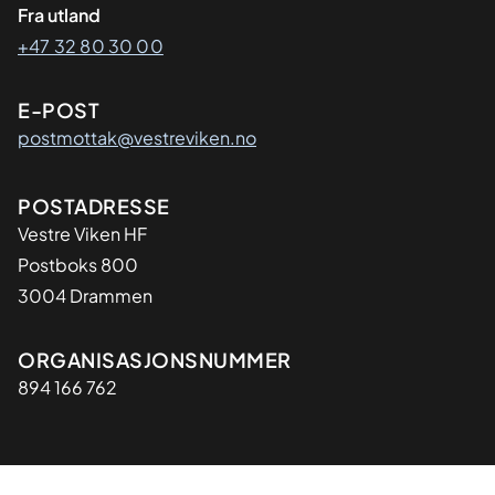
Fra utland
+47 32 80 30 00
E-POST
postmottak@vestreviken.no
Adresse
POSTADRESSE
Vestre Viken HF
Postboks 800
3004 Drammen
Organisasjon
ORGANISASJONSNUMMER
894 166 762