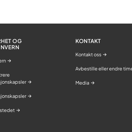
RHET OG
KONTAKT
ONVERN
Kontakt oss
ern
Avbestille eller endre tim
trere
sjonskapsler
Media
sjonskapsler
stedet