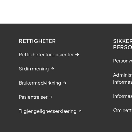
RETTIGHETER
SIKKE
PERS
Rettigheter for pasienter
Personv
Si din mening
Adminis
informa
Brukermedvirkning
Informa
Pasientreiser
Om nett
Tilgjengelighetserklæring