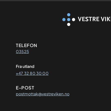
Kontaktinformasjon
TELEFON
03525
Fra utland
+47 32 80 30 00
E-POST
postmottak@vestreviken.no