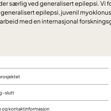
der særlig ved generalisert epilepsi. Vi 
 generalisert epilepsi, juvenil myoklonus
arbeid med en internasjonal forsknings
prosjektet
g -slutt
e og kontaktinformasjon