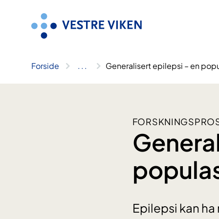
Hopp
til
innhold
Forside
..
.
Generalisert epilepsi – en popu
FORSKNINGSPROSJ
General
populas
Epilepsi kan ha