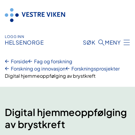
Hopp
til
innhold
LOGG INN
HELSENORGE
SØK
MENY
Forside
Fag og forskning
Forskning og innovasjon
Forskningsprosjekter
Digital hjemmeoppfølging av brystkreft
Digital hjemmeoppfølging
av brystkreft