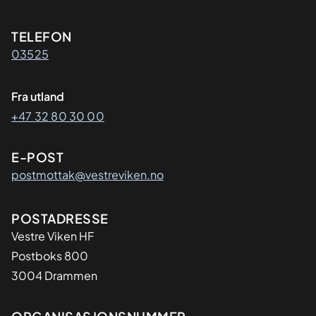
Kontaktinformasjon
TELEFON
03525
Fra utland
+47 32 80 30 00
E-POST
postmottak@vestreviken.no
Adresse
POSTADRESSE
Vestre Viken HF
Postboks 800
3004 Drammen