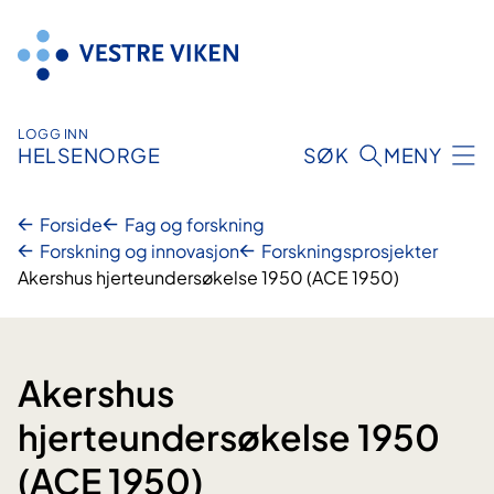
Hopp
til
innhold
LOGG INN
HELSENORGE
SØK
MENY
Forside
Fag og forskning
Forskning og innovasjon
Forskningsprosjekter
Akershus hjerteundersøkelse 1950 (ACE 1950)
Akershus
hjerteundersøkelse 1950
(ACE 1950)