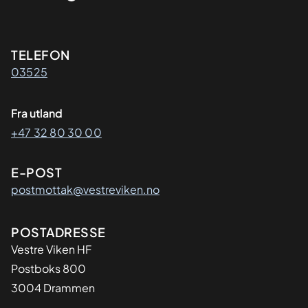
Kontaktinformasjon
TELEFON
03525
Fra utland
+47 32 80 30 00
E-POST
postmottak@vestreviken.no
Adresse
POSTADRESSE
Vestre Viken HF
Postboks 800
3004 Drammen