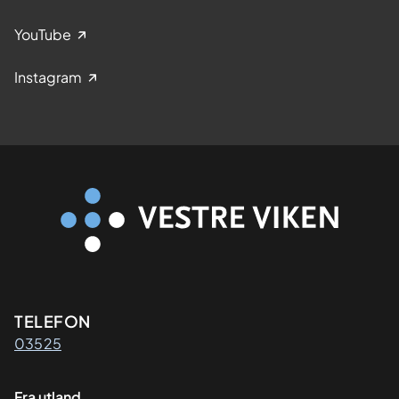
YouTube
Instagram
Kontaktinformasjon
TELEFON
03525
Fra utland