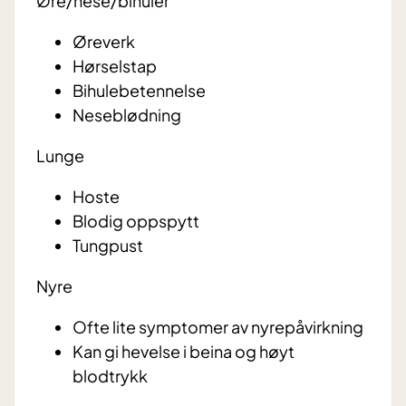
Øre/nese/bihuler
Øreverk
Hørselstap
Bihulebetennelse
Neseblødning
Lunge
Hoste
Blodig oppspytt
Tungpust
Nyre
Ofte lite symptomer av nyrepåvirkning
Kan gi hevelse i beina og høyt
blodtrykk