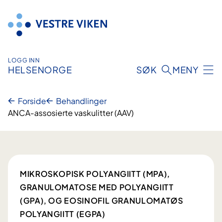
Hopp
til
innhold
LOGG INN
HELSENORGE
SØK
MENY
Forside
Behandlinger
ANCA-assosierte vaskulitter (AAV)
MIKROSKOPISK POLYANGIITT (MPA),
GRANULOMATOSE MED POLYANGIITT
(GPA), OG EOSINOFIL GRANULOMATØS
POLYANGIITT (EGPA)