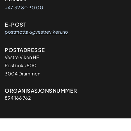
+47 32 80 30 00
E-POST
postmottak@vestreviken.no
Adresse
POSTADRESSE
Vestre Viken HF
Postboks 800
3004 Drammen
Organisasjon
ORGANISASJONSNUMMER
894 166 762