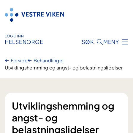
Hopp
til
innhold
LOGG INN
HELSENORGE
SØK
MENY
Forside
Behandlinger
Utviklingshemming og angst- og belastningslidelser
Utviklingshemming og
angst- og
belastningslidelser