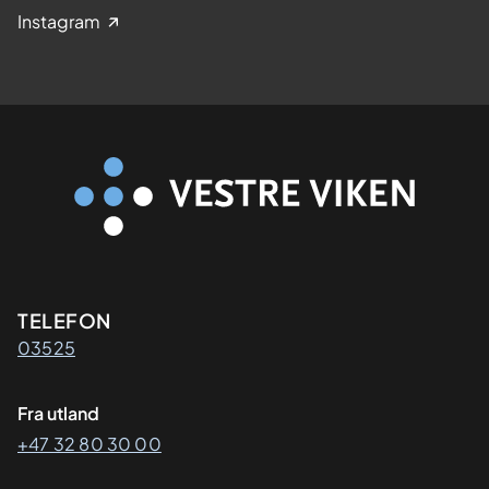
Instagram
Kontaktinformasjon
TELEFON
03525
Fra utland
+47 32 80 30 00