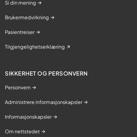
i
Si din mening
n
Brukermedvirkning
g
s
Pasientreiser
k
u
Tilgjengelighetserklæring
r
s
SIKKERHET OG PERSONVERN
Personvern
Administrere informasjonskapsler
Informasjonskapsler
Om nettstedet