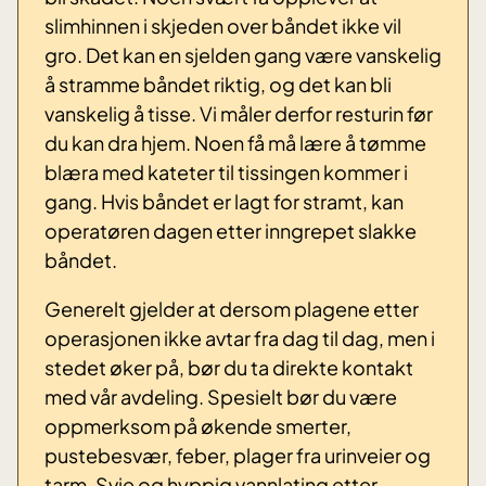
slimhinnen i skjeden over båndet ikke vil
gro. Det kan en sjelden gang være vanskelig
å stramme båndet riktig, og det kan bli
vanskelig å tisse. Vi måler derfor resturin før
du kan dra hjem. Noen få må lære å tømme
blæra med kateter til tissingen kommer i
gang. Hvis båndet er lagt for stramt, kan
operatøren dagen etter inngrepet slakke
båndet.
Generelt gjelder at dersom plagene etter
operasjonen ikke avtar fra dag til dag, men i
stedet øker på, bør du ta direkte kontakt
med vår avdeling. Spesielt bør du være
oppmerksom på økende smerter,
pustebesvær, feber, plager fra urinveier og
tarm. Svie og hyppig vannlating etter