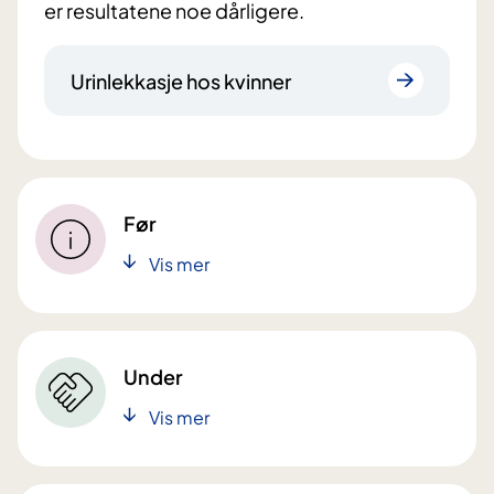
er resultatene noe dårligere.
Urinlekkasje hos kvinner
Før
Vis mer
Under
Vis mer