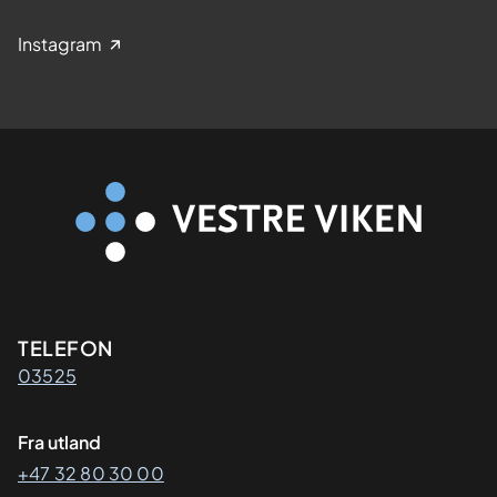
Instagram
Kontaktinformasjon
TELEFON
03525
Fra utland
+47 32 80 30 00