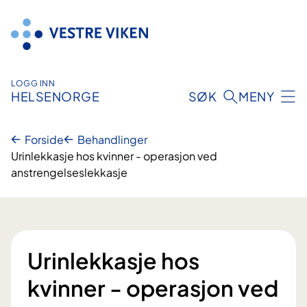
Hopp
til
innhold
LOGG INN
HELSENORGE
SØK
MENY
Forside
Behandlinger
Urinlekkasje hos kvinner - operasjon ved
anstrengelseslekkasje
Urinlekkasje hos
kvinner - operasjon ved