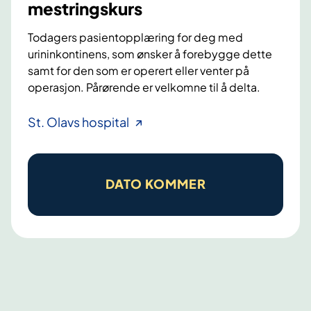
mestringskurs
Todagers pasientopplæring for deg med
urininkontinens, som ønsker å forebygge dette
samt for den som er operert eller venter på
operasjon. Pårørende er velkomne til å delta.
I
St. Olavs hospital
n
k
o
DATO KOMMER
n
t
i
n
e
n
s