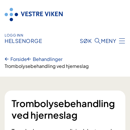
Hopp
til
innhold
LOGG INN
HELSENORGE
SØK
MENY
Forside
Behandlinger
Trombolysebehandling ved hjerneslag
Trombolysebehandling
ved hjerneslag