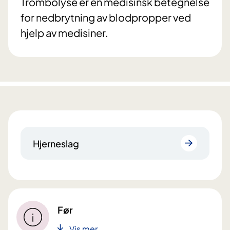
Trombolyse er en medisinsk betegnelse
for nedbrytning av blodpropper ved
hjelp av medisiner.
Hjerneslag
Før
Vis mer