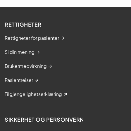
m
e
s
RETTIGHETER
t
r
Rettigheter for pasienter
i
n
Si din mening
g
Brukermedvirkning
s
k
Pasientreiser
u
r
Tilgjengelighetserklæring
s
SIKKERHET OG PERSONVERN