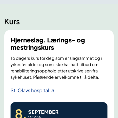
Kurs
Hjerneslag. Lærings- og
mestringskurs
To dagers kurs for deg som er slagrammet og i
yrkesfør alder og som ikke har hatt tilbud om
rehabiliteringsopphold etter utskrivelsen fra
sykehuset. Pårørende er velkomne til å delta.
H
St. Olavs hospital
j
e
8
.
r
SEPTEMBER
2026