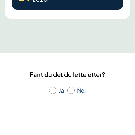
n
e
s
l
a
g
.
L
æ
r
Fant du det du lette etter?
i
n
Ja
Nei
g
s
-
o
g