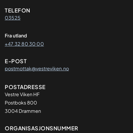
Kontaktinformasjon
TELEFON
03525
Fra utland
+47 32 80 30 00
E-POST
postmottak@vestreviken.no
Adresse
POSTADRESSE
Vestre Viken HF
Postboks 800
3004 Drammen
Organisasjon
ORGANISASJONSNUMMER