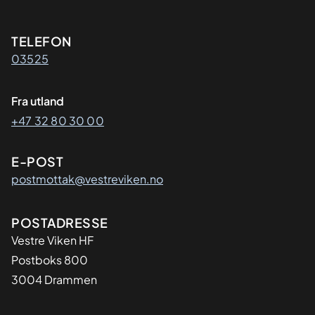
Kontaktinformasjon
TELEFON
03525
Fra utland
+47 32 80 30 00
E-POST
postmottak@vestreviken.no
Adresse
POSTADRESSE
Vestre Viken HF
Postboks 800
3004 Drammen