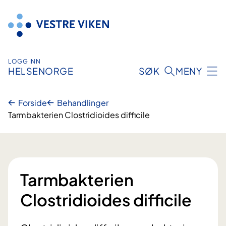
Hopp
til
innhold
LOGG INN
HELSENORGE
SØK
MENY
Forside
Behandlinger
Tarmbakterien Clostridioides difficile
Tarmbakterien
Clostridioides difficile