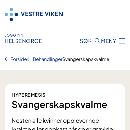
Hopp
til
innhold
LOGG INN
HELSENORGE
SØK
MENY
Forside
Behandlinger
Svangerskapskvalme
HYPEREMESIS
Svangerskapskvalme
Nesten alle kvinner opplever noe
kvalme eller oppkast når de er gravide.