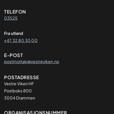
Kontaktinformasjon
TELEFON
03525
Fra utland
+47 32 80 30 00
E-POST
postmottak@vestreviken.no
Adresse
POSTADRESSE
Vestre Viken HF
Postboks 800
3004 Drammen
Organisasjon
ORGANISASJONSNUMMER