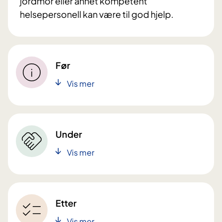
jordmor eller annet kompetent
helsepersonell kan være til god hjelp.
Før
Vis mer
Under
Vis mer
Etter
Vis mer