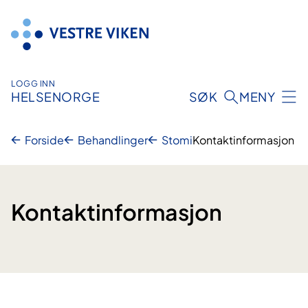
Hopp
til
innhold
LOGG INN
HELSENORGE
SØK
MENY
Forside
Behandlinger
Stomi
Kontaktinformasjon
Kontaktinformasjon