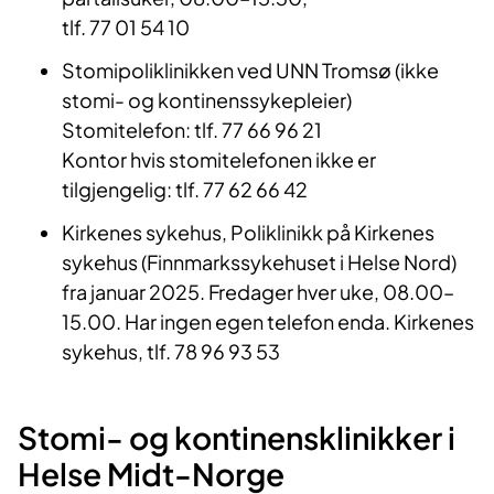
tlf. 77 01 54 10
sykehus i Norge.
Stomipoliklinikken ved UNN Tromsø (ikke
stomi- og kontinenssykepleier)
Stomitelefon: tlf. 77 66 96 21
Kontor hvis stomitelefonen ikke er
tilgjengelig: tlf. 77 62 66 42
Kirkenes sykehus, Poliklinikk på Kirkenes
sykehus (Finnmarkssykehuset i Helse Nord)
fra januar 2025. Fredager hver uke, 08.00–
15.00. Har ingen egen telefon enda. Kirkenes
sykehus, tlf. 78 96 93 53
Stomi- og kontinensklinikker i
Helse Midt-Norge