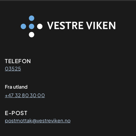
Kontaktinformasjon
TELEFON
03525
Fra utland
+47 32 80 30 00
E-POST
postmottak@vestreviken.no