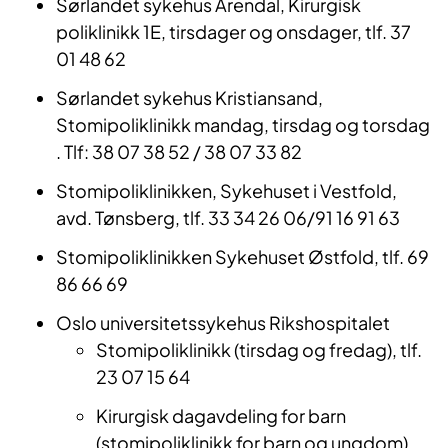
Sørlandet sykehus Arendal, Kirurgisk
poliklinikk 1E, tirsdager og onsdager, tlf. 37
01 48 62
Sørlandet sykehus Kristiansand,
Stomipoliklinikk mandag, tirsdag og torsdag
. Tlf: 38 07 38 52 / 38 07 33 82
Stomipoliklinikken, Sykehuset i Vestfold,
avd. Tønsberg, tlf. 33 34 26 06/91 16 91 63
Stomipoliklinikken Sykehuset Østfold, tlf. 69
86 66 69
Oslo universitetssykehus Rikshospitalet
Stomipoliklinikk (tirsdag og fredag), tlf.
23 07 15 64
Kirurgisk dagavdeling for barn
(stomipoliklinikk for barn og ungdom),