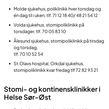
Molde sjukehus, poliklinikk hver torsdag og
én dag til i uken, tlf. 71 12 18 40/ 48 21 54 12
Volda sjukehus, stomipoliklinikk på
torsdager, tlf. 70 05 83 10
Ålesund sjukehus, stomipoliklinikk på tirsdag
og torsdag,
tlf. 70 10 52 54
St.Olavs hospital, Orkdal sjukehus,
s
tomipoliklinikk kvar fredag tlf 72 82 93 21
Stomi- og kontinensklinikker i
Helse Sør-Øst