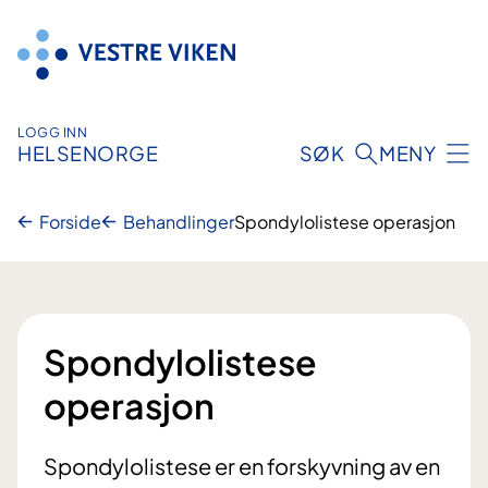
Hopp
til
innhold
LOGG INN
HELSENORGE
SØK
MENY
Forside
Behandlinger
Spondylolistese operasjon
Spondylolistese
operasjon
Spondylolistese er en forskyvning av en