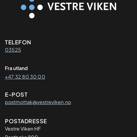
Kontaktinformasjon
TELEFON
03525
Fra utland
+47 32 80 30 00
E-POST
postmottak@vestreviken.no
Adresse
POSTADRESSE
Vestre Viken HF