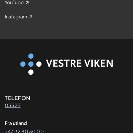
YouTube
g
s
Instagram
k
u
r
s
.
Kontaktinformasjon
TELEFON
03525
Fra utland
+47 32 80 30 00