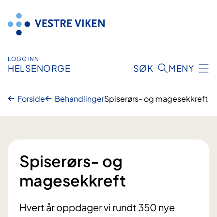
Hopp
til
innhold
LOGG INN
HELSENORGE
SØK
MENY
Forside
Behandlinger
Spiserørs- og magesekkreft
Spiserørs- og
magesekkreft
Hvert år oppdager vi rundt 350 nye