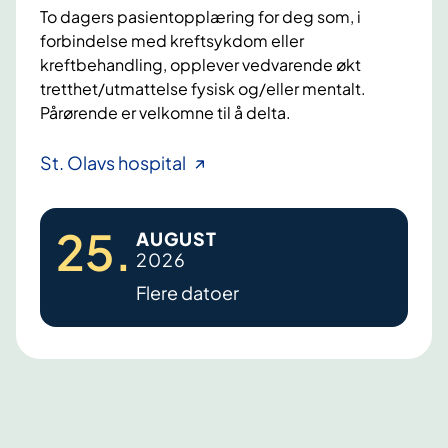
To dagers pasientopplæring for deg som, i
forbindelse med kreftsykdom eller
kreftbehandling, opplever vedvarende økt
tretthet/utmattelse fysisk og/eller mentalt.
Pårørende er velkomne til å delta.
F
St. Olavs hospital
a
t
25
.
AUGUST
i
2026
g
Flere datoer
u
e
,
k
r
o