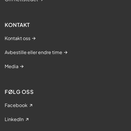
L
æ
r
KONTAKT
i
n
Kontakt oss
g
s
Avbestille eller endre time
-
o
Media
g
m
e
FØLG OSS
s
t
Facebook
r
LinkedIn
i
n