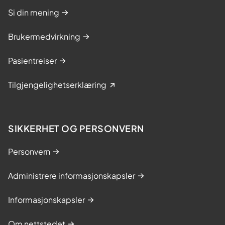
n
Si din mening
d
Brukermedvirkning
r
o
Pasientreiser
m
e
Tilgjengelighetserklæring
t
t
e
SIKKERHET OG PERSONVERN
r
k
Personvern
r
e
Administrere informasjonskapsler
f
Informasjonskapsler
t
.
Om nettstedet