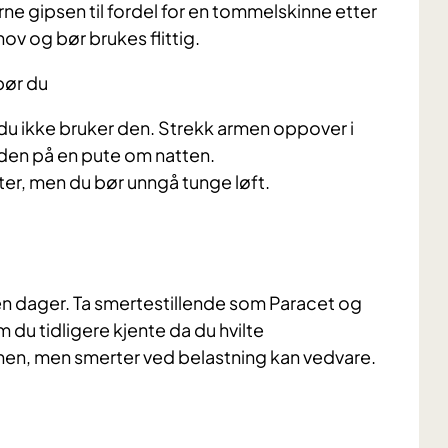
rne gipsen til fordel for en tommelskinne etter
ov og bør brukes flittig.
bør du
du ikke bruker den. Strekk armen oppover i
nden på en pute om natten.
ter, men du bør unngå tunge løft.
en dager. Ta smertestillende som Paracet og
 du tidligere kjente da du hvilte
onen, men smerter ved belastning kan vedvare.