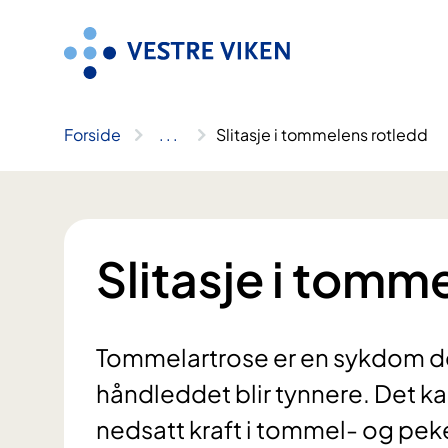
Hopp
til
innhold
Forside
..
.
Slitasje i tommelens rotledd
Slitasje i tomm
Tommelartrose er en sykdom de
håndleddet blir tynnere. Det k
nedsatt kraft i tommel- og pek