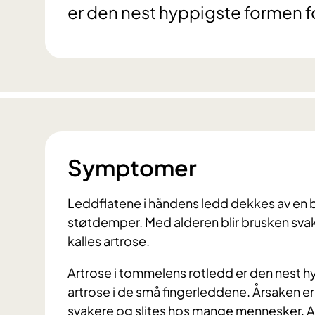
er den nest hyppigste formen fo
Symptomer
Leddflatene i håndens ledd dekkes av en 
støtdemper. Med alderen blir brusken sva
kalles artrose.
Artrose i tommelens rotledd er den nest hy
artrose i de små fingerleddene. Årsaken er
svakere og slites hos mange mennesker. A