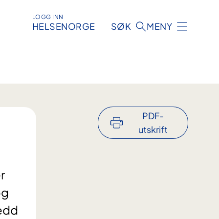
LOGG INN
HELSENORGE
SØK
MENY
PDF-
utskrift
r
og
ledd