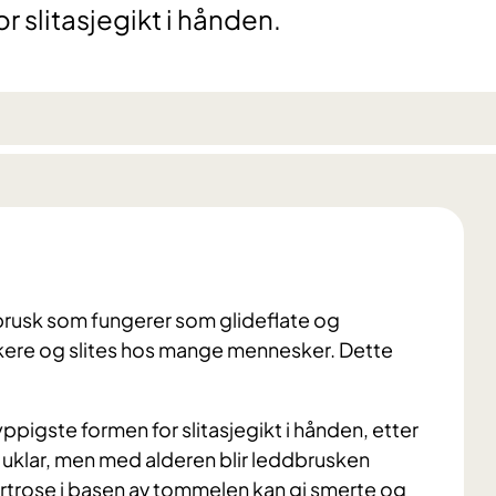
r slitasjegikt i hånden.
brusk som fungerer som glideflate og
kere og slites hos mange mennesker. Dette
ppigste formen for slitasjegikt i hånden, etter
 uklar, men med alderen blir leddbrusken
rtrose i basen av tommelen kan gi smerte og