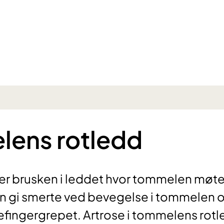
elens rotledd
r brusken i leddet hvor tommelen møte
an gi smerte ved bevegelse i tommelen 
efingergrepet. Artrose i tommelens rot