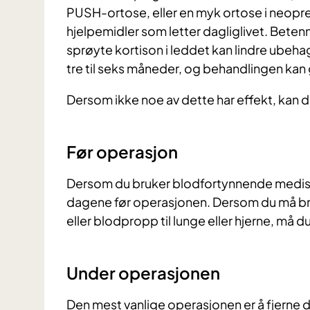
PUSH-ortose, eller en myk ortose i neopre
hjelpemidler som letter dagliglivet. Bete
sprøyte kortison i leddet kan lindre ubehag
tre til seks måneder, og behandlingen kan 
Dersom ikke noe av dette har effekt, kan d
Før operasjon
Dersom du bruker blodfortynnende medisin 
dagene før operasjonen. Dersom du må br
eller blodpropp til lunge eller hjerne, må d
Under operasjonen
Den mest vanlige operasjonen er å fjerne 