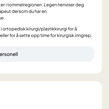
ter i tommelregionen. Legen henviser deg
erapeut dersom du har en
se.
 i ortopedisk kirurgi/plastikkirurgi for å
ller for å sette opp time for kirurgisk inngrep.
ersonell