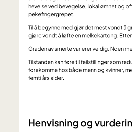
hevelse ved bevegelse, lokal ømhet og oft
pekefingergrepet.
Til å begynne med gjør det mest vondt å gr
gjøre vondt å løfte en melkekartong. Etter
Graden av smerte varierer veldig. Noen med
Tilstanden kan føre til feilstillinger som r
forekomme hos både menn og kvinner, med 
femti års alder.
Henvisning og vurderi