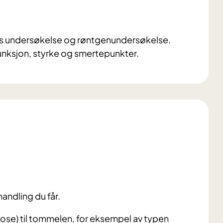
gens undersøkelse og røntgenundersøkelse.
unksjon, styrke og smertepunkter.
handling du får.
tose) til tommelen, for eksempel av typen