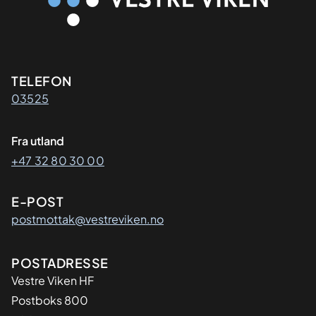
Kontaktinformasjon
TELEFON
03525
Fra utland
+47 32 80 30 00
E-POST
postmottak@vestreviken.no
Adresse
POSTADRESSE
Vestre Viken HF
Postboks 800