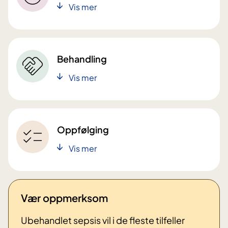
Vis mer
Behandling
Vis mer
Oppfølging
Vis mer
Vær oppmerksom
Ubehandlet sepsis vil i de fleste tilfeller