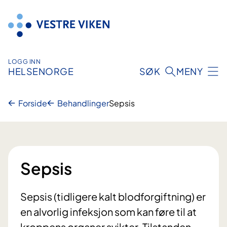
Hopp
til
innhold
LOGG INN
HELSENORGE
SØK
MENY
Forside
Behandlinger
Sepsis
Sepsis
Sepsis (tidligere kalt blodforgiftning) er
en alvorlig infeksjon som kan føre til at
kroppens organer svikter. Tilstanden