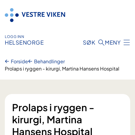
Hopp
til
innhold
LOGG INN
HELSENORGE
SØK
MENY
Forside
Behandlinger
Prolaps i ryggen - kirurgi, Martina Hansens Hospital
Prolaps i ryggen -
kirurgi, Martina
Hansens Hospital