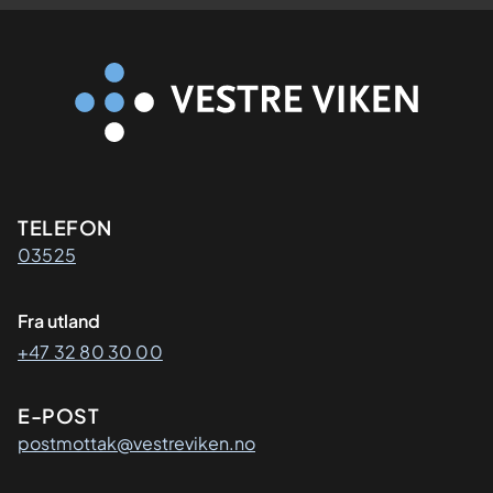
Kontaktinformasjon
TELEFON
03525
Fra utland
+47 32 80 30 00
E-POST
postmottak@vestreviken.no