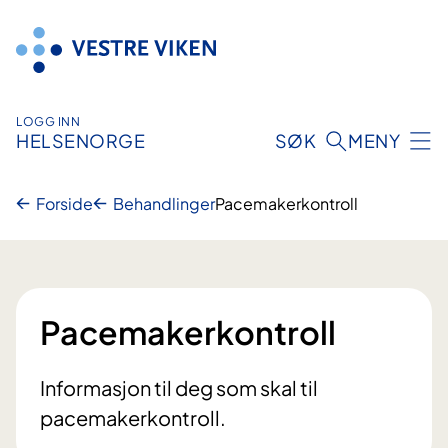
Hopp
til
innhold
LOGG INN
HELSENORGE
SØK
MENY
Forside
Behandlinger
Pacemakerkontroll
Pacemakerkontroll
Informasjon til deg som skal til
pacemakerkontroll.