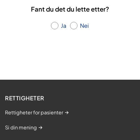
Fant du det du lette etter?
Ja
Nei
RETTIGHETER
Rettigheter for pasienter
Si din mening