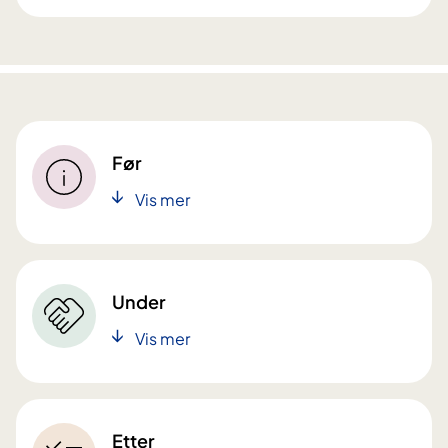
Før
Vis mer
Under
Vis mer
Etter