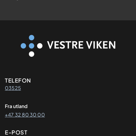
Kontaktinformasjon
TELEFON
03525
Fra utland
+47 32 80 30 00
E-POST