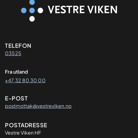
Kontaktinformasjon
TELEFON
03525
Fra utland
+47 32 80 30 00
E-POST
postmottak@vestreviken.no
Adresse
POSTADRESSE
Vestre Viken HF