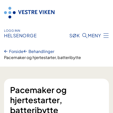
Hopp
til
innhold
LOGG INN
HELSENORGE
SØK
MENY
Forside
Behandlinger
Pacemaker og hjertestarter, batteribytte
Pacemaker og
hjertestarter,
batteribytte