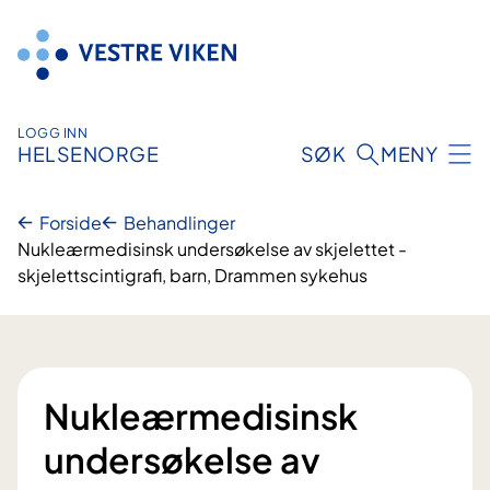
Hopp
til
innhold
LOGG INN
HELSENORGE
SØK
MENY
Forside
Behandlinger
Nukleærmedisinsk undersøkelse av skjelettet -
skjelettscintigrafi, barn, Drammen sykehus
Nukleærmedisinsk
undersøkelse av