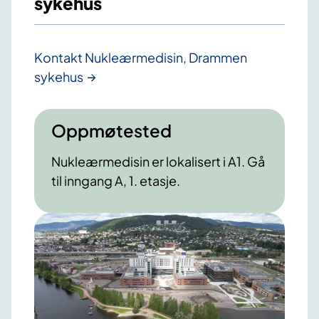
sykehus
Kontakt Nukleærmedisin, Drammen
sykehus
Oppmøtested
Nukleærmedisin er lokalisert i A1. Gå
til inngang A, 1. etasje.