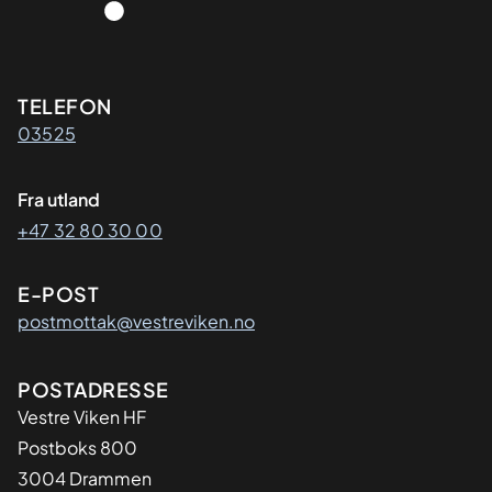
Kontaktinformasjon
TELEFON
03525
Fra utland
+47 32 80 30 00
E-POST
postmottak@vestreviken.no
Adresse
POSTADRESSE
Vestre Viken HF
Postboks 800
3004 Drammen