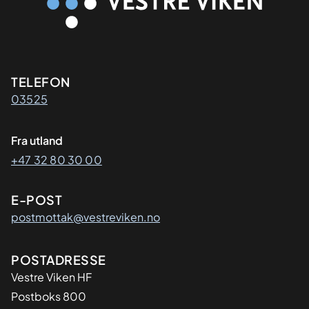
Kontaktinformasjon
TELEFON
03525
Fra utland
+47 32 80 30 00
E-POST
postmottak@vestreviken.no
Adresse
POSTADRESSE
Vestre Viken HF
Postboks 800