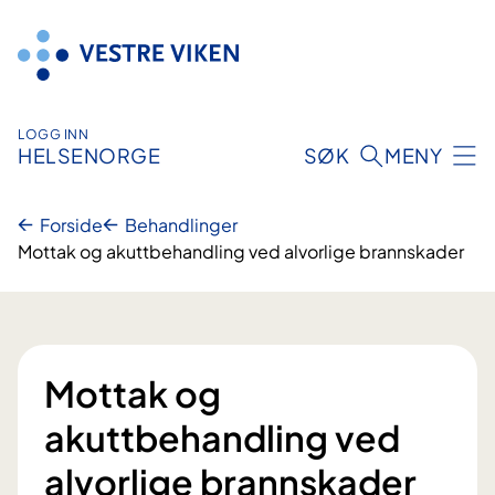
Hopp
til
innhold
LOGG INN
HELSENORGE
SØK
MENY
Forside
Behandlinger
Mottak og akuttbehandling ved alvorlige brannskader
Mottak og
akuttbehandling ved
alvorlige brannskader