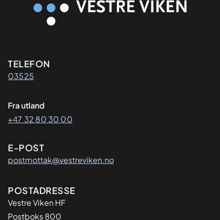
Kontaktinformasjon
TELEFON
03525
Fra utland
+47 32 80 30 00
E-POST
postmottak@vestreviken.no
Adresse
POSTADRESSE
Vestre Viken HF
Postboks 800