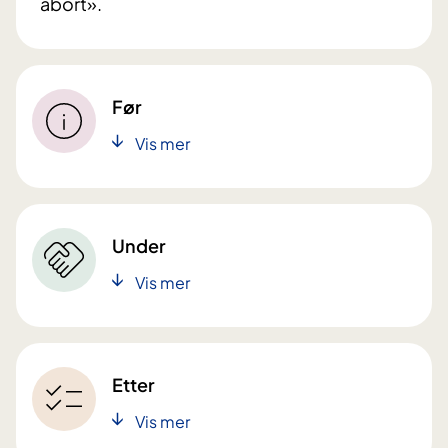
abort».
Før
Vis mer
Under
Vis mer
Etter
Vis mer