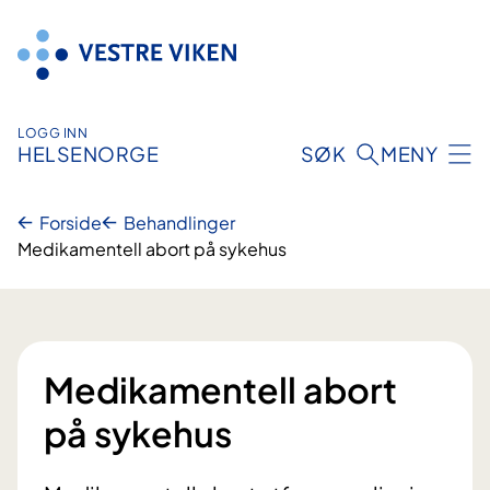
Hopp
til
innhold
LOGG INN
HELSENORGE
SØK
MENY
Forside
Behandlinger
Medikamentell abort på sykehus
Medikamentell abort
på sykehus