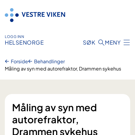
Hopp
til
innhold
LOGG INN
HELSENORGE
SØK
MENY
Forside
Behandlinger
Måling av syn med autorefraktor, Drammen sykehus
Måling av syn med
autorefraktor,
Drammen sykehus