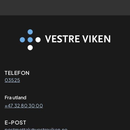
Kontaktinformasjon
TELEFON
03525
Fra utland
+47 32 80 30 00
E-POST
postmottak@vestreviken.no