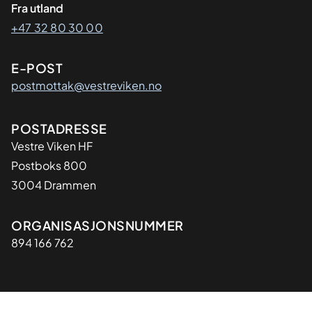
Fra utland
+47 32 80 30 00
E-POST
postmottak@vestreviken.no
Adresse
POSTADRESSE
Vestre Viken HF
Postboks 800
3004 Drammen
Organisasjon
ORGANISASJONSNUMMER
894 166 762