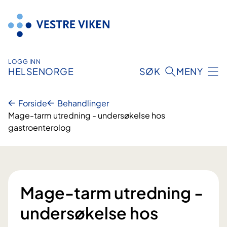
Hopp
til
innhold
LOGG INN
HELSENORGE
SØK
MENY
Forside
Behandlinger
Mage-tarm utredning - undersøkelse hos
gastroenterolog
Mage-tarm utredning -
undersøkelse hos