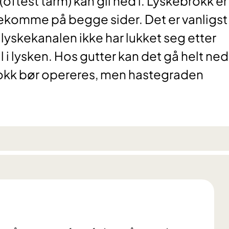
ftest tarm) kan gli ned i. Lyskebrokk er
ekomme på begge sider. Det er vanligst
 lyskekanalen ikke har lukket seg etter
 i lysken. Hos gutter kan det gå helt ned 
okk bør opereres, men hastegraden