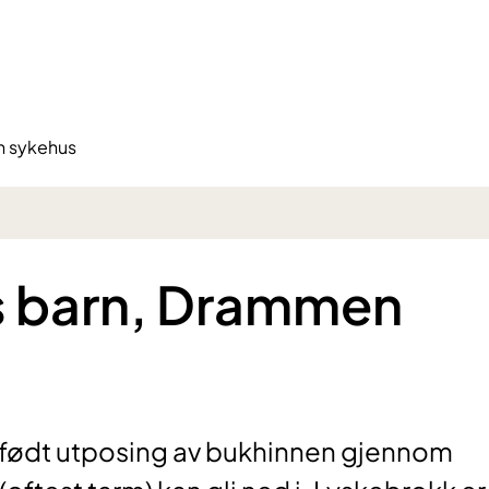
n sykehus
s barn, Drammen
dfødt utposing av bukhinnen gjennom