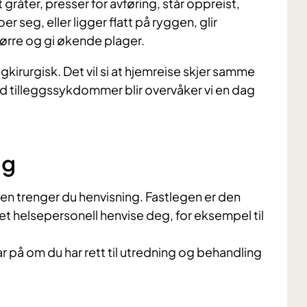
 gråter, presser for avføring, står oppreist,
r seg, eller ligger flatt på ryggen, glir
tørre og gi økende plager.
gkirurgisk. Det vil si at hjemreise skjer samme
med tilleggssykdommer blir overvåker vi en dag
ng
ten trenger du henvisning. Fastlegen er den
nnet helsepersonell henvise deg, for eksempel til
var på om du har rett til utredning og behandling