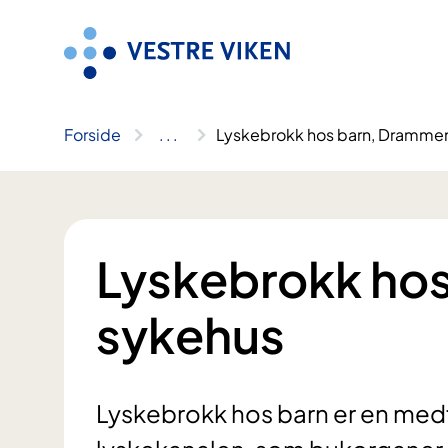
Hopp
til
innhold
Forside
..
.
Lyskebrokk hos barn, Dramme
Lyskebrokk ho
sykehus
Lyskebrokk hos barn er en me