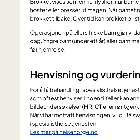
Brokket vises som en kul i lysken når barnet
hoster eller presser ut magen. Når barnet roe
brokket tilbake. Over tid kan brokket bli s
Operasjonen på ellers friske barn gjør vi da
dag. Yngre barn (under ett år) eller barn 
før hjemreise.
Henvisning og vurderi
For å få behandling i spesialisthelsetjenes
som oftest henviser. I noen tilfeller kan a
bildeundersøkelser (MR, CT eller røntgen).
Når vi har mottatt henvisningen, vil du få s
i spesialisthelsetjenesten.
Les mer på helsenorge.no