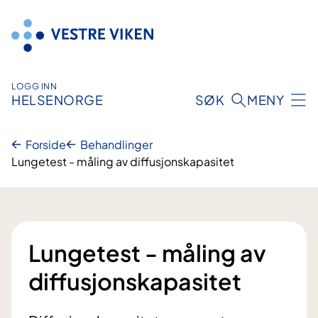
Hopp
til
innhold
LOGG INN
HELSENORGE
SØK
MENY
Forside
Behandlinger
Lungetest - måling av diffusjonskapasitet
Lungetest - måling av
diffusjonskapasitet