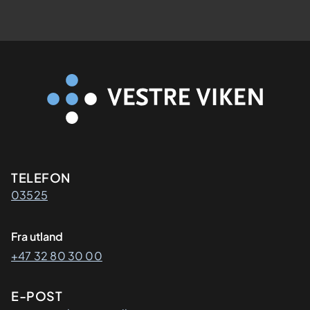
Kontaktinformasjon
TELEFON
03525
Fra utland
+47 32 80 30 00
E-POST