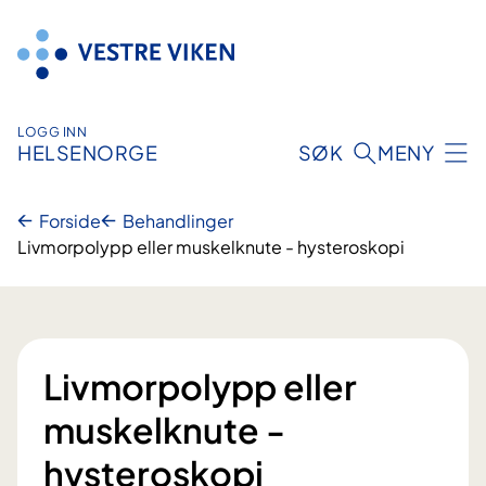
Hopp
til
innhold
LOGG INN
HELSENORGE
SØK
MENY
Forside
Behandlinger
Livmorpolypp eller muskelknute - hysteroskopi
Livmorpolypp eller
muskelknute -
hysteroskopi