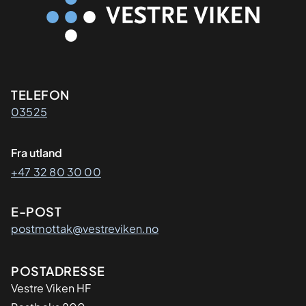
Kontaktinformasjon
TELEFON
03525
Fra utland
+47 32 80 30 00
E-POST
postmottak@vestreviken.no
Adresse
POSTADRESSE
Vestre Viken HF