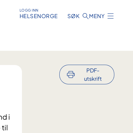
LOGG INN
HELSENORGE
SØK
MENY
PDF-
utskrift
nd i
til