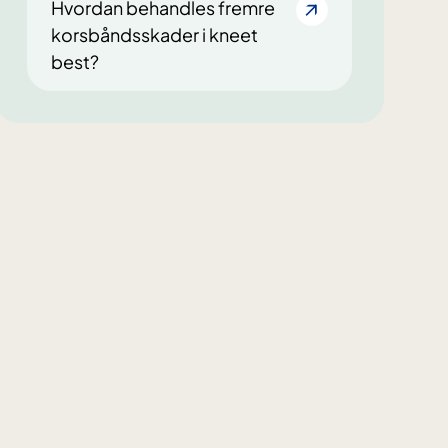
Hvordan behandles fremre
korsbåndsskader i kneet
best?