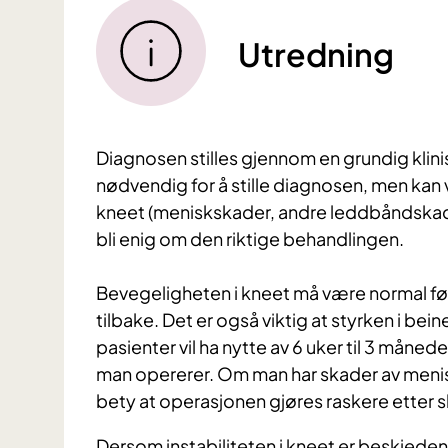
Utredning
Diagnosen stilles gjennom en grundig klini
nødvendig for å stille diagnosen, men kan v
kneet (meniskskader, andre leddbåndskad
bli enig om den riktige behandlingen.
Bevegeligheten i kneet må være normal fø
tilbake. Det er også viktig at styrken i bei
pasienter vil ha nytte av 6 uker til 3 måned
man opererer. Om man har skader av menisk 
bety at operasjonen gjøres raskere etter 
Dersom instabiliteten i kneet er beskjeden,