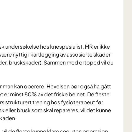
sk undersøkelse hos knespesialist. MR er ikke
ære nyttig i kartlegging av assosierte skader i
er, bruskskader). Sammen med ortoped vil du
r man kan operere. Hevelsen bør også ha gått
net er minst 80% av det friske beinet. De fleste
ers strukturert trening hos fysioterapeut før
eller brusk som skal repareres, vil det kunne
skaden.
 vil de fleste kunne klare seg uten operasjon,