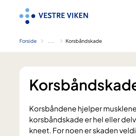
Hopp
til
innhold
Forside
..
.
Korsbåndskade
Korsbåndskad
Korsbåndene hjelper musklene 
korsbåndskade er hel eller delvi
kneet. For noen er skaden veldi