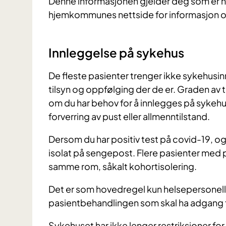
Denne informasjonen gjelder deg som er he
hjemkommunes nettside for informasjon om
Innleggelse på sykehus
De fleste pasienter trenger ikke sykehusi
tilsyn og oppfølging der de er. Graden av t
om du har behov for å innlegges på sykehus
forverring av pust eller allmenntilstand.
Dersom du har positiv test på covid-19, og
isolat på sengepost. Flere pasienter med 
samme rom, såkalt kohortisolering.
Det er som hovedregel kun helsepersonell s
pasientbehandlingen som skal ha adgang 
Sykehuset har ikke lenger restriksjoner f