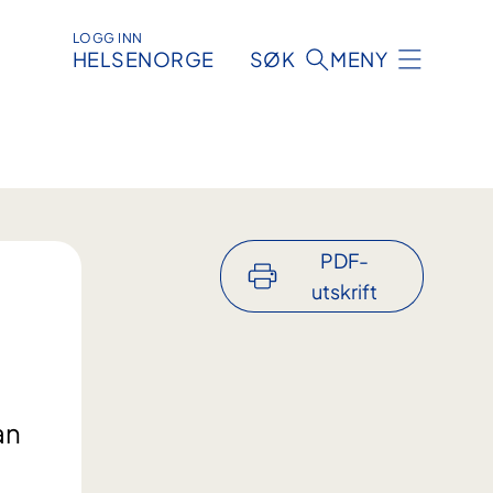
LOGG INN
HELSENORGE
SØK
MENY
PDF-
utskrift
an