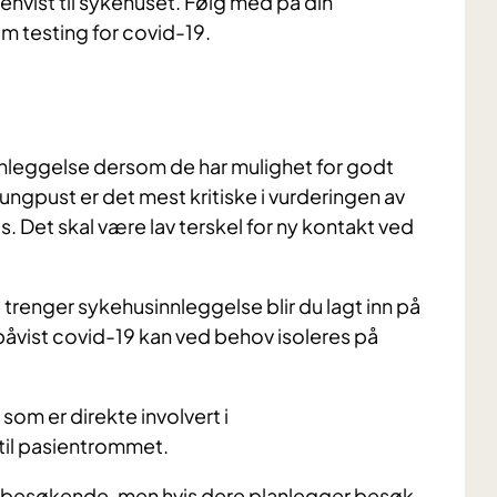
nvist til sykehuset. Følg med på din
 testing for covid-19.
nnleggelse dersom de har mulighet for godt
ungpust er det mest kritiske i vurderingen av
. Det skal være lav terskel for ny kontakt ved
 trenger sykehusinnleggelse blir du lagt inn på
påvist covid-19 kan ved behov isoleres på
om er direkte involvert i
til pasientrommet.
or besøkende, men hvis dere planlegger besøk