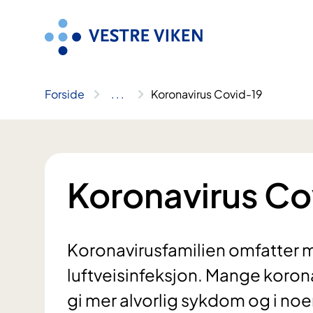
Hopp
til
innhold
Forside
..
.
Koronavirus Covid-19
Koronavirus Co
Koronavirusfamilien omfatter m
luftveisinfeksjon. Mange korona
gi mer alvorlig sykdom og i noen