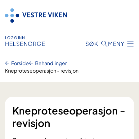
Hopp
til
innhold
LOGG INN
HELSENORGE
SØK
MENY
Forside
Behandlinger
Kneproteseoperasjon - revisjon
Kneproteseoperasjon -
revisjon