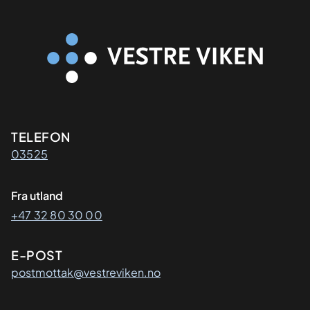
Kontaktinformasjon
TELEFON
03525
Fra utland
+47 32 80 30 00
E-POST
postmottak@vestreviken.no