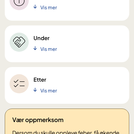
Vis mer
Under
Vis mer
Etter
Vis mer
Vær oppmerksom
Dersom du skulle oppleve feber, få økende