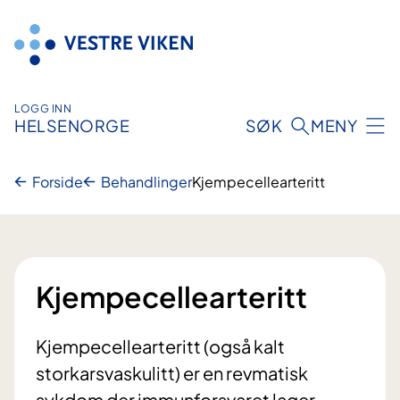
Hopp
til
innhold
LOGG INN
HELSENORGE
SØK
MENY
Forside
Behandlinger
Kjempecellearteritt
Kjempecellearteritt
Kjempecellearteritt (også kalt
storkarsvaskulitt) er en revmatisk
sykdom der immunforsvaret lager