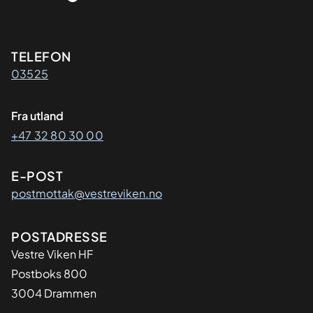
Kontaktinformasjon
TELEFON
03525
Fra utland
+47 32 80 30 00
E-POST
postmottak@vestreviken.no
Adresse
POSTADRESSE
Vestre Viken HF
Postboks 800
3004 Drammen